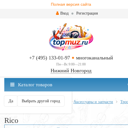
Полная версия сайта
Вход
Регистрация
+7 (495) 133-01-97
многоканальный
Пн—Вс 9:00—21:00
Нижний Новгород
✖
Каталог товаров
Нижний Новгород ваш город?
Да
Выбрать другой город
Главная
Духовые
Саксофоны
Аксессуары и запчасти
Тро
Rico
Rico