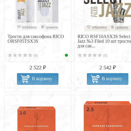
избранное
сравнить
избранное
сравнить
Трости для саксофона RICO
RICO RSF10ASX3S Select
ORSF05TSX3S
Jazz №3 Filed 10 шт трости
для сак...
(0)
(0)
2 522 ₽
2 542 ₽
В корзину
В корзину