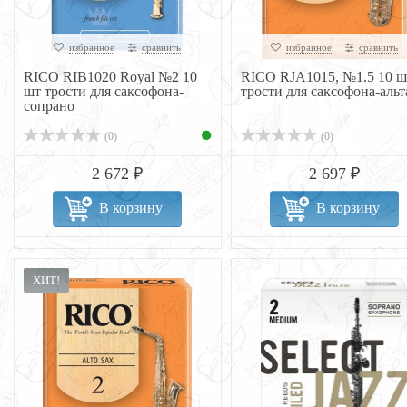
избранное
сравнить
избранное
сравнить
RICO RIB1020 Royal №2 10
RICO RJA1015, №1.5 10 ш
шт трости для саксофона-
трости для саксофона-альт
сопрано
(0)
(0)
2 672 ₽
2 697 ₽
В корзину
В корзину
ХИТ!