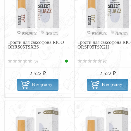
избранное
сравнить
избранное
сравнить
Трости для саксофона RICO
Трости для саксофона RI
ORRS05TSX3S
ORSF05TSX2H
(0)
(0)
2 522 ₽
2 522 ₽
В корзину
В корзину