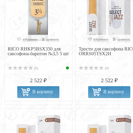
избранное
сравнить
избранное
сравнить
RICO RHKP5BSX350 для
Трости для саксофона RI
саксофона-баритон №3,5 5 шт
ORRS05TSX2H
(0)
(0)
2 522 ₽
2 522 ₽
В корзину
В корзину