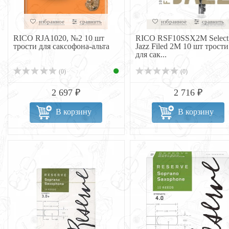
избранное
сравнить
избранное
сравнить
RICO RJA1020, №2 10 шт
RICO RSF10SSX2M Select
трости для саксофона-альта
Jazz Filed 2M 10 шт трости
для сак...
(0)
(0)
2 697 ₽
2 716 ₽
В корзину
В корзину