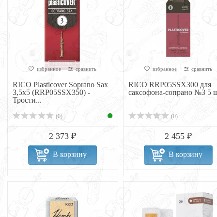
избранное
сравнить
избранное
сравнить
RICO Plasticover Soprano Sax
RICO RRP05SSX300 для
3,5x5 (RRP05SSX350) -
саксофона-сопрано №3 5 
Трости...
(0)
(0)
2 373 ₽
2 455 ₽
В корзину
В корзину