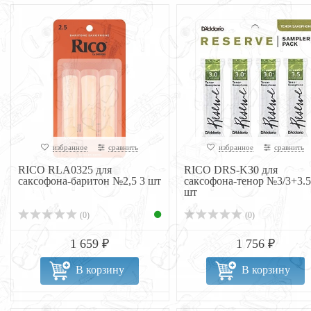
избранное
сравнить
избранное
сравнить
RICO RLA0325 для
RICO DRS-K30 для
саксофона-баритон №2,5 3 шт
саксофона-тенор №3/3+3.5
шт
(0)
(0)
1 659 ₽
1 756 ₽
В корзину
В корзину