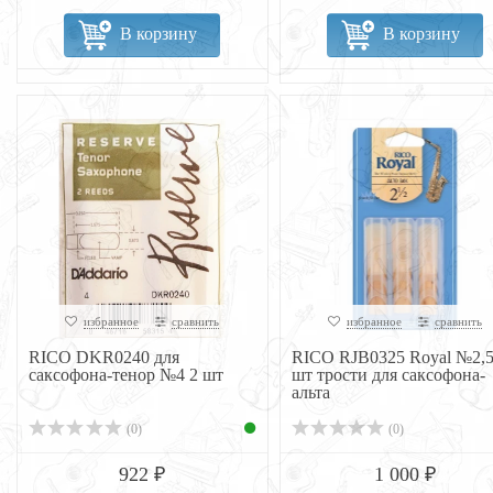
В корзину
В корзину
избранное
сравнить
избранное
сравнить
RICO DKR0240 для
RICO RJB0325 Royal №2,5
саксофона-тенор №4 2 шт
шт трости для саксофона-
альта
(0)
(0)
922 ₽
1 000 ₽