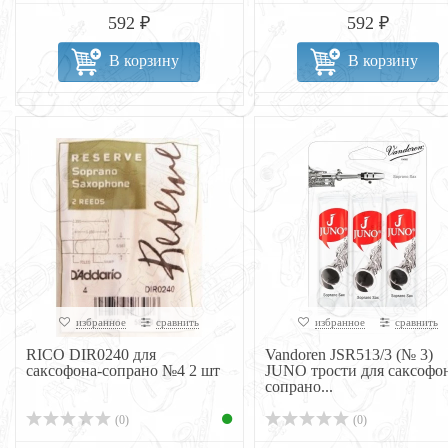
592 ₽
592 ₽
В корзину
В корзину
избранное
сравнить
избранное
сравнить
RICO DIR0240 для
Vandoren JSR513/3 (№ 3)
саксофона-сопрано №4 2 шт
JUNO трости для саксофо
сопрано...
(0)
(0)