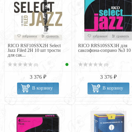
избранное
сравнить
избранное
сравнить
RICO RSF10SSX2H Select
RICO RRS10SSX3H для
Jazz Filed 2H 10 шт трости
саксофона-сопрано №3 10
для сак...
(0)
(0)
3 376 ₽
3 376 ₽
В корзину
В корзину