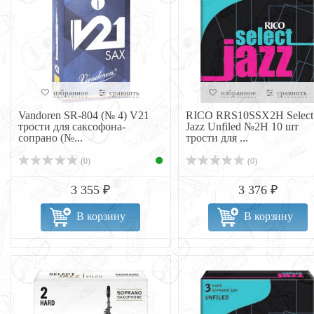
избранное
сравнить
избранное
сравнить
Vandoren SR-804 (№ 4) V21
RICO RRS10SSX2H Select
трости для саксофона-
Jazz Unfiled №2H 10 шт
сопрано (№...
трости для ...
(0)
(0)
3 355 ₽
3 376 ₽
В корзину
В корзину