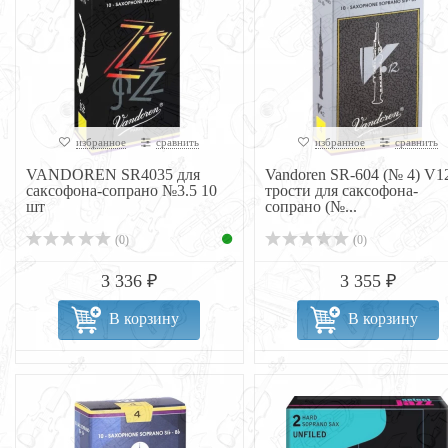
избранное
сравнить
избранное
сравнить
VANDOREN SR4035 для
Vandoren SR-604 (№ 4) V1
саксофона-сопрано №3.5 10
трости для саксофона-
шт
сопрано (№...
(0)
(0)
3 336 ₽
3 355 ₽
В корзину
В корзину