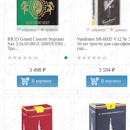
избранное
сравнить
избранное
сравнить
RICO Grand Concert Soprano
Vandoren SR-6035 V12 № 3
Sax 3,5x10 (RGC10SSX350) -
10 шт трости для саксофо
Тро...
соп...
(0)
(0)
3 498 ₽
3 594 ₽
В корзину
В корзину