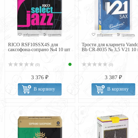
избранное
сравнить
избранное
сравнить
RICO RSF10SSX4S для
Трости для кларнета Vando
саксофона-сопрано №4 10 шт
Bb CR-8035 № 3,5 V21 10
(0)
(0)
3 376 ₽
3 387 ₽
В корзину
В корзину