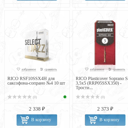
избранное
сравнить
избранное
сравнить
RICO RSF10SSX4H для
RICO Plasticover Soprano S
саксофона-сопрано №4 10 шт
3,5x5 (RRP05SSX350) -
Трости...
(0)
(0)
2 338 ₽
2 373 ₽
В корзину
В корзину