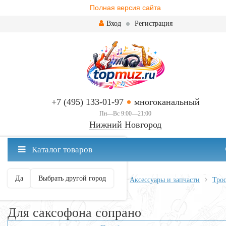
Полная версия сайта
Вход
Регистрация
+7 (495) 133-01-97
многоканальный
Пн—Вс 9:00—21:00
Нижний Новгород
✖
Каталог товаров
Нижний Новгород ваш город?
Да
Выбрать другой город
Главная
Духовые
Саксофоны
Аксессуары и запчасти
Тро
Для саксофона сопрано
Для саксофона сопрано