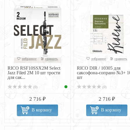
избранное
сравнить
избранное
сравнить
RICO RSF10SSX2M Select
RICO DIR / 10305 для
Jazz Filed 2M 10 шт трости
саксофона-сопрано №3+ 1
для сак...
шт
(0)
(0)
2 716 ₽
2 716 ₽
В корзину
В корзину