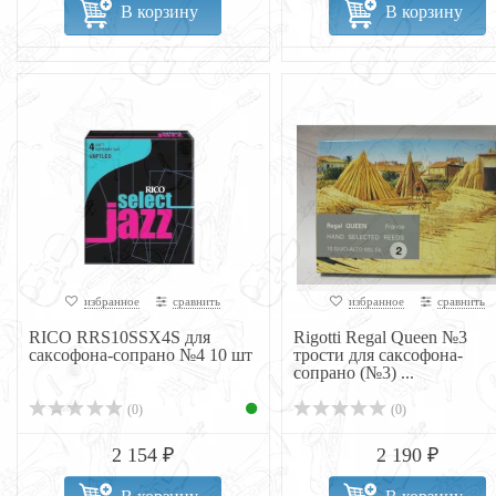
В корзину
В корзину
избранное
сравнить
избранное
сравнить
RICO RRS10SSX4S для
Rigotti Regal Queen №3
саксофона-сопрано №4 10 шт
трости для саксофона-
сопрано (№3) ...
(0)
(0)
2 154 ₽
2 190 ₽