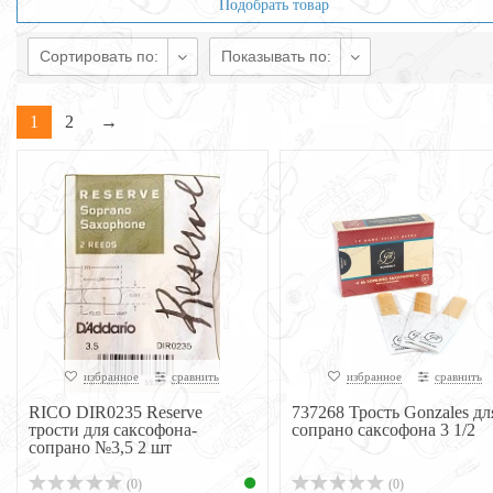
Подобрать товар
Сортировать по:
Показывать по:
1
2
→
избранное
сравнить
избранное
сравнить
RICO DIR0235 Reserve
737268 Трость Gonzales дл
трости для саксофона-
сопрано саксофона 3 1/2
сопрано №3,5 2 шт
(0)
(0)