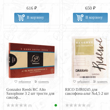
616 ₽
650 ₽
В корзину
В корзину
избранное
сравнить
избранное
сравнить
Gonzalez Reeds RC Alto
RICO DJR0245 для
Saxophone 3 2 шт трости для
саксофона-альт №4,5 2 шт
саксоф...
(0)
(0)