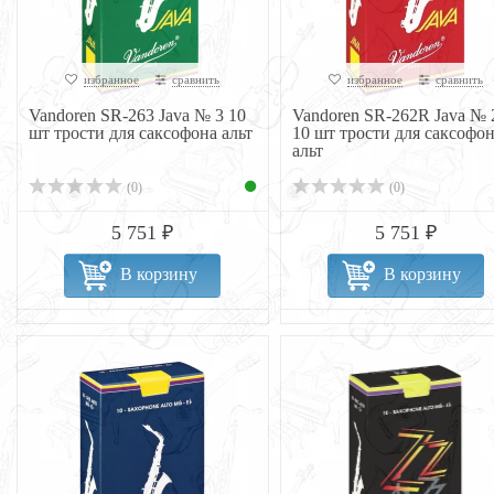
избранное
сравнить
избранное
сравнить
Vandoren SR-263 Java № 3 10
Vandoren SR-262R Java № 
шт трости для саксофона альт
10 шт трости для саксофо
альт
(0)
(0)
5 751 ₽
5 751 ₽
В корзину
В корзину