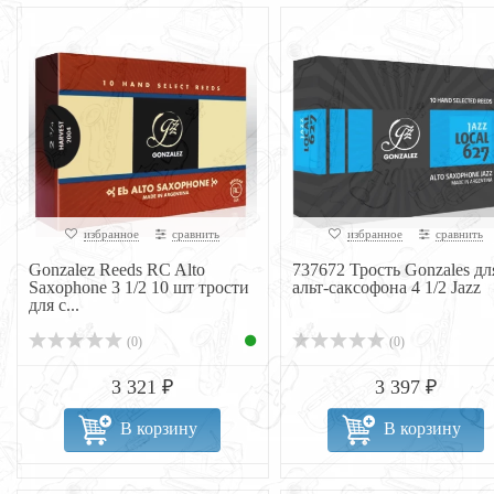
избранное
сравнить
избранное
сравнить
Gonzalez Reeds RC Alto
737672 Трость Gonzales дл
Saxophone 3 1/2 10 шт трости
альт-саксофона 4 1/2 Jazz
для с...
(0)
(0)
3 321 ₽
3 397 ₽
В корзину
В корзину