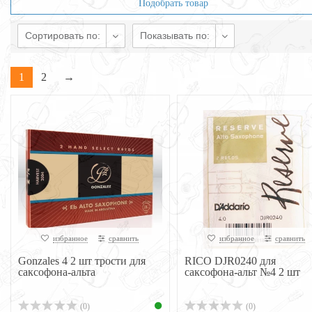
Подобрать товар
Сортировать по:
Показывать по:
1
2
→
избранное
сравнить
избранное
сравнить
Gonzales 4 2 шт трости для
RICO DJR0240 для
саксофона-альта
саксофона-альт №4 2 шт
(0)
(0)