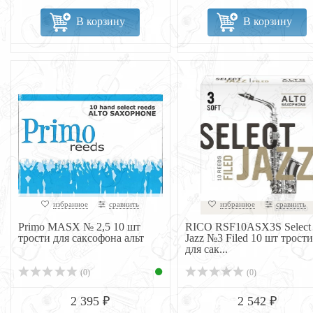
В корзину
В корзину
избранное
сравнить
избранное
сравнить
Primo MASX № 2,5 10 шт
RICO RSF10ASX3S Select
трости для саксофона альт
Jazz №3 Filed 10 шт трости
для сак...
(0)
(0)
2 395 ₽
2 542 ₽