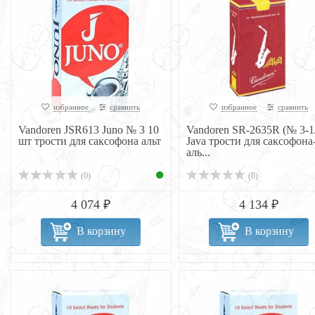
избранное
сравнить
избранное
сравнить
Vandoren JSR613 Juno № 3 10
Vandoren SR-2635R (№ 3-1
шт трости для саксофона альт
Java трости для саксофона
аль...
(0)
(0)
4 074 ₽
4 134 ₽
В корзину
В корзину