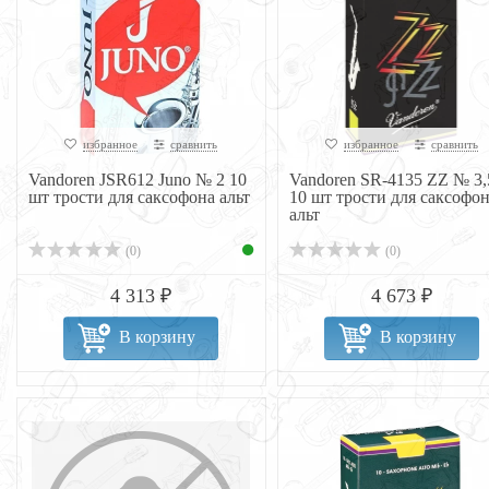
избранное
сравнить
избранное
сравнить
Vandoren JSR612 Juno № 2 10
Vandoren SR-4135 ZZ № 3,
шт трости для саксофона альт
10 шт трости для саксофо
альт
(0)
(0)
4 313 ₽
4 673 ₽
В корзину
В корзину