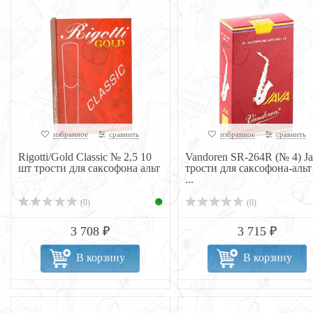
избранное
сравнить
избранное
сравнить
Rigotti/Gold Classic № 2,5 10
Vandoren SR-264R (№ 4) Ja
шт трости для саксофона альт
трости для саксофона-альт
...
(0)
(0)
3 708 ₽
3 715 ₽
В корзину
В корзину