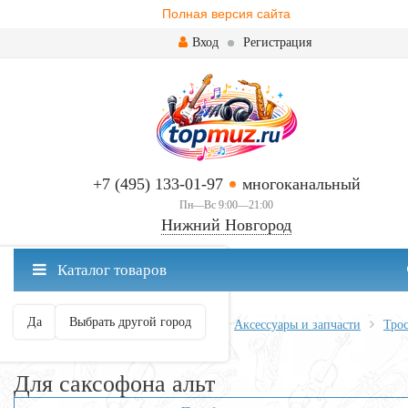
Полная версия сайта
Вход
Регистрация
+7 (495) 133-01-97
многоканальный
Пн—Вс 9:00—21:00
Нижний Новгород
✖
Каталог товаров
Нижний Новгород ваш город?
Да
Выбрать другой город
Главная
Духовые
Саксофоны
Аксессуары и запчасти
Тро
Для саксофона альт
Для саксофона альт