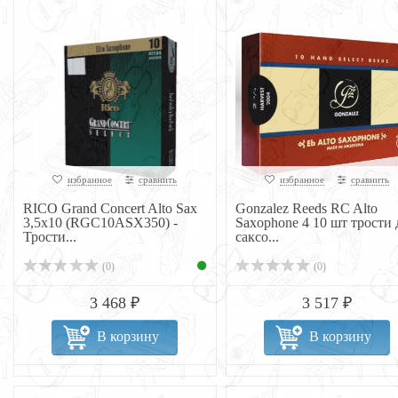
избранное
сравнить
избранное
сравнить
RICO Grand Concert Alto Sax
Gonzalez Reeds RC Alto
3,5x10 (RGC10ASX350) -
Saxophone 4 10 шт трости 
Трости...
саксо...
(0)
(0)
3 468 ₽
3 517 ₽
В корзину
В корзину