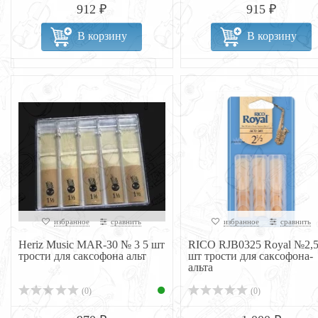
912 ₽
915 ₽
В корзину
В корзину
избранное
сравнить
избранное
сравнить
Heriz Music MAR-30 № 3 5 шт
RICO RJB0325 Royal №2,5
трости для саксофона альт
шт трости для саксофона-
альта
(0)
(0)