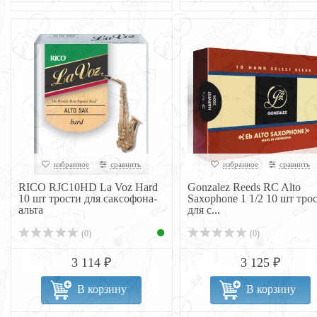
избранное
сравнить
избранное
сравнить
RICO RJC10HD La Voz Hard
Gonzalez Reeds RC Alto
10 шт трости для саксофона-
Saxophone 1 1/2 10 шт тро
альта
для с...
(0)
(0)
3 114 ₽
3 125 ₽
В корзину
В корзину