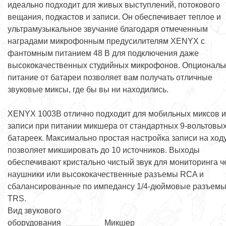
идеально подходит для живых выступлений, потокового
вещания, подкастов и записи. Он обеспечивает теплое и
ультрамузыкальное звучание благодаря отмеченным
наградами микрофонным предусилителям XENYX с
фантомным питанием 48 В для подключения даже
высококачественных студийных микрофонов. Опциональ
питание от батареи позволяет вам получать отличные
звуковые миксы, где бы вы ни находились.
XENYX 1003B отлично подходит для мобильных миксов 
записи при питании микшера от стандартных 9-вольтовы
батареек. Максимально простая настройка записи на ход
позволяет микшировать до 10 источников. Выходы
обеспечивают кристально чистый звук для мониторинга ч
наушники или высококачественные разъемы RCA и
сбалансированные по импедансу 1/4-дюймовые разъем
TRS.
Вид звукового
оборудования
Микшер