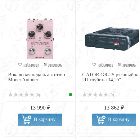
избранное
сравнить
избранное
сравнить
Вокальная педаль автотюн
GATOR GR-2S рэковый к
Mooer Autuner
2U глубина 14,25"
(0)
(0)
13 990 ₽
13 862 ₽
В корзину
В корзину