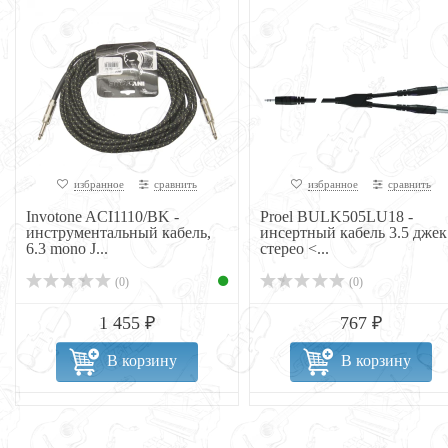
избранное
сравнить
избранное
сравнить
Invotone ACI1110/BK -
Proel BULK505LU18 -
инструментальный кабель,
инсертный кабель 3.5 джек
6.3 mono J...
стерео <...
(0)
(0)
1 455 ₽
767 ₽
В корзину
В корзину