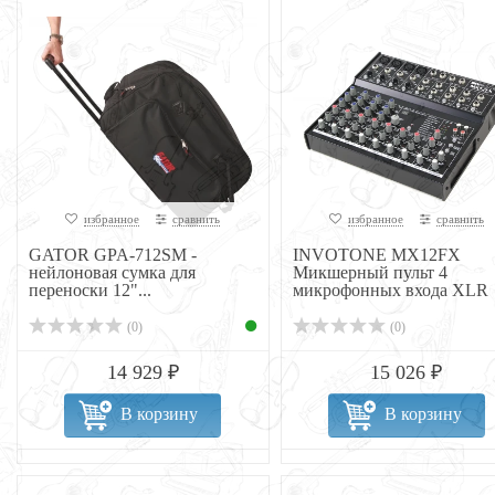
избранное
сравнить
избранное
сравнить
GATOR GPA-712SM -
INVOTONE MX12FX
нейлоновая сумка для
Микшерный пульт 4
переноски 12"...
микрофонных входа XLR
Jack
(0)
(0)
14 929 ₽
15 026 ₽
В корзину
В корзину