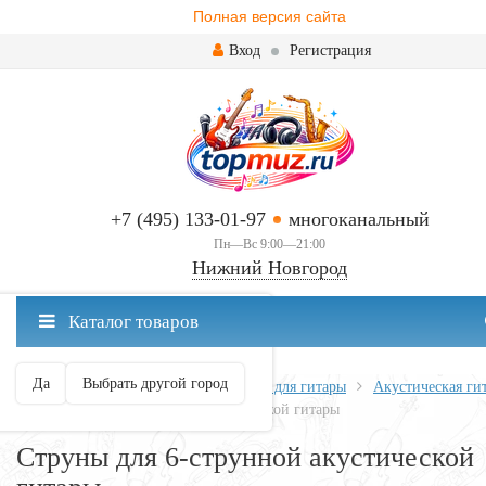
Полная версия сайта
Вход
Регистрация
+7 (495) 133-01-97
многоканальный
Пн—Вс 9:00—21:00
Нижний Новгород
✖
Каталог товаров
Нижний Новгород ваш город?
Да
Выбрать другой город
Главная
Всё для гитары
Струны для гитары
Акустическая ги
Струны для 6-струнной акустической гитары
Струны для 6-струнной акустической