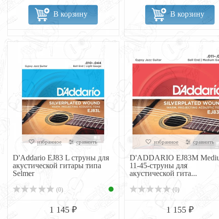
В корзину
В корзину
избранное
сравнить
избранное
сравнить
D'Addario EJ83 L струны для
D'ADDARIO EJ83M Medi
акустической гитары типа
11-45-струны для
Selmer
акустической гита...
(0)
(0)
1 145 ₽
1 155 ₽