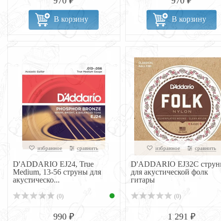
970 ₽
970 ₽
В корзину
В корзину
избранное
сравнить
избранное
сравнить
D'ADDARIO EJ24, True
D'ADDARIO EJ32C струн
Medium, 13-56 струны для
для акустической фолк
акустическо...
гитары
(0)
(0)
990 ₽
1 291 ₽