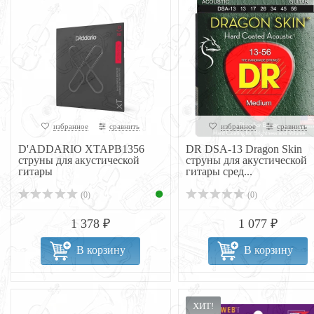
избранное
сравнить
избранное
сравнить
D'ADDARIO XTAPB1356
DR DSA-13 Dragon Skin
струны для акустической
струны для акустической
гитары
гитары сред...
(0)
(0)
1 378 ₽
1 077 ₽
В корзину
В корзину
ХИТ!