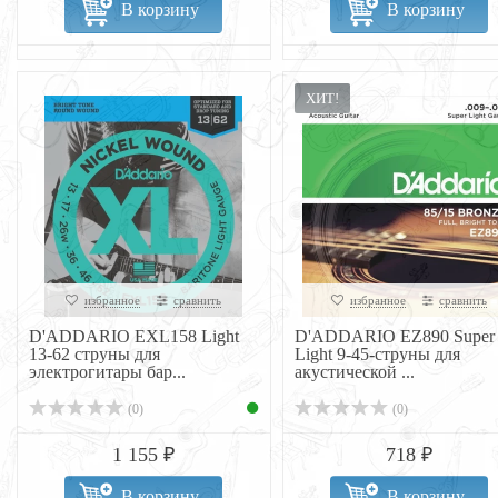
В корзину
В корзину
ХИТ!
избранное
сравнить
избранное
сравнить
D'ADDARIO EXL158 Light
D'ADDARIO EZ890 Super
13-62 струны для
Light 9-45-струны для
электрогитары бар...
акустической ...
(0)
(0)
1 155 ₽
718 ₽
В корзину
В корзину