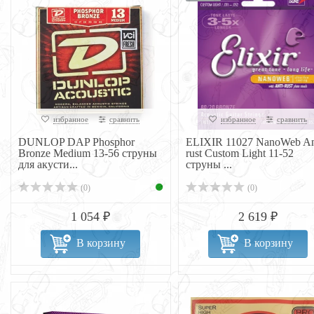
избранное
сравнить
избранное
сравнить
DUNLOP DAP Phosphor
ELIXIR 11027 NanoWeb An
Bronze Medium 13-56 струны
rust Custom Light 11-52
для акусти...
струны ...
(0)
(0)
1 054 ₽
2 619 ₽
В корзину
В корзину