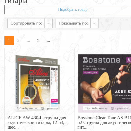
гитары
Подобрать товар
Сортировать по:
Показывать по:
1
2
...
5
→
избранное
сравнить
избранное
сравнить
ALICE AW 430-L струны для
Bosstone Clear Tone AS B1
акустической гитары, 12-53,
52 Струны для акустическ
шес...
гит...