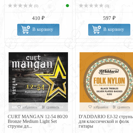
(0)
(0)
410 ₽
597 ₽
В корзину
В корзину
избранное
сравнить
избранное
сравнить
CURT MANGAN 12-54 80/20
D'ADDARIO EJ-32 струн
Bronze Medium Light Set
для классической и фолк
струны дл...
гитары