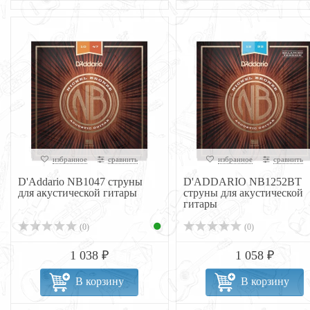
избранное
сравнить
избранное
сравнить
D'Addario NB1047 струны
D'ADDARIO NB1252BT
для акустической гитары
струны для акустической
гитары
(0)
(0)
1 038 ₽
1 058 ₽
В корзину
В корзину