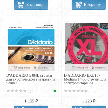
В корзину
В корзину
избранное
сравнить
избранное
сравнить
D'ADDARIO EJ84L струны
D'ADDARIO EXL157
для акустической гитарытипа
Medium 14-68 струны для
Selmer
электрогитары ба...
(0)
(0)
1 155 ₽
1 223 ₽