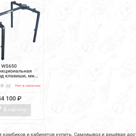
K WS650
нкциональная
од клавиши, ми...
Нет в наличии
(0)
44 100 ₽
В корзину
я комбиков и кабинетов купить. Самовывоз и дешёвая дос