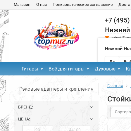
Магазин
О нас
Пользовательское соглашение
Доста
+7 (495)
Нижний
privet@to
Нижний Нов
Да
Выб
Гитары
Всё для гитары
Духовые
К
Главная
Рэковые адаптеры и крепления
Стойки
БРЕНД:
Сортиро
ЦЕНА:
—