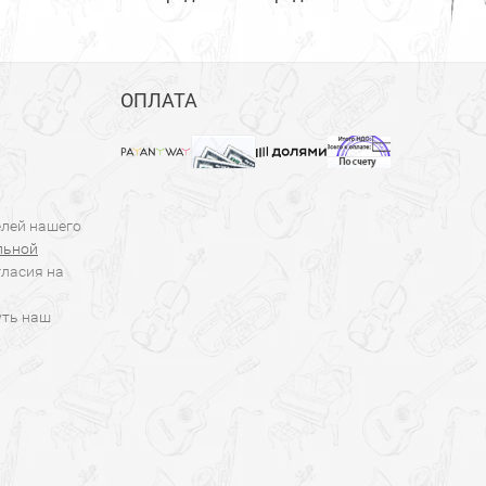
ОПЛАТА
елей нашего
льной
гласия на
уть наш