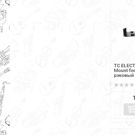
TC ELECT
Mount fo
рэковый 