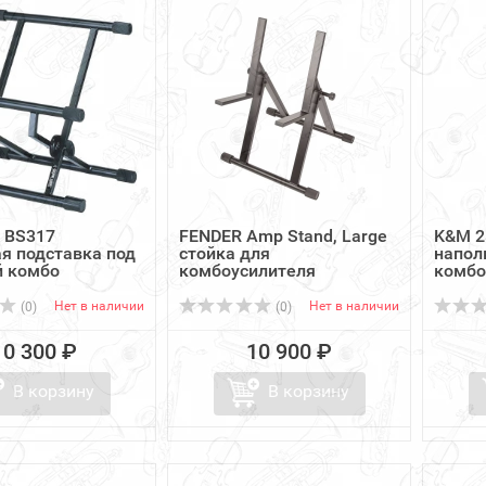
 BS317
FENDER Amp Stand, Large
K&M 2
я подставка под
стойка для
напол
й комбо
комбоусилителя
комбо
Нет в наличии
Нет в наличии
(0)
(0)
10 300 ₽
10 900 ₽
В корзину
В корзину