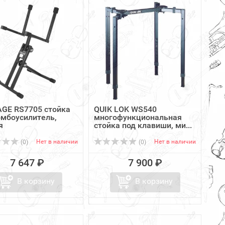
GE RS7705 стойка
QUIK LOK WS540
омбоусилитель,
многофункциональная
я
стойка под клавиши, ми...
Нет в наличии
Нет в наличии
(0)
(0)
7 647 ₽
7 900 ₽
В корзину
В корзину