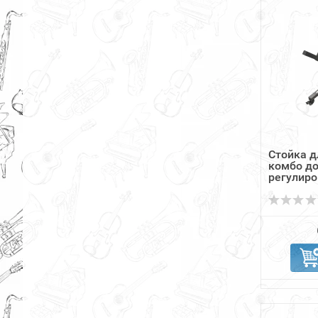
Стойка д
комбо до
регулиро