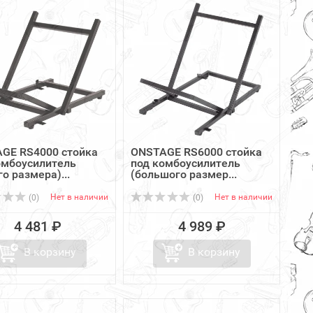
GE RS4000 стойка
ONSTAGE RS6000 стойка
омбоусилитель
под комбоусилитель
о размера)...
(большого размер...
Нет в наличии
Нет в наличии
(0)
(0)
4 481 ₽
4 989 ₽
В корзину
В корзину