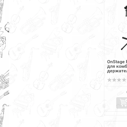
OnStage 
для комб
держател