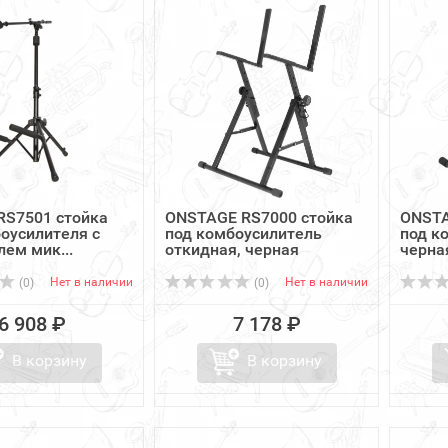
RS7501 стойка
ONSTAGE RS7000 стойка
ONSTA
оусилителя с
под комбоусилитель
под к
ем мик...
откидная, черная
черна
Нет в наличии
Нет в наличии
(0)
(0)
6 908 ₽
7 178 ₽
В корзину
В корзину