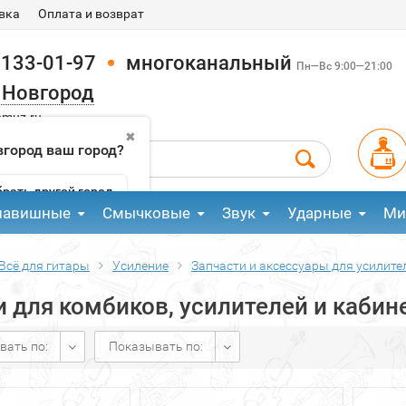
вка
Оплата и возврат
 133-01-97
многоканальный
Пн—Вс 9:00—21:00
 Новгород
pmuz.ru
✖
город ваш город?
рать другой город
лавишные
Смычковые
Звук
Ударные
Ми
Всё для гитары
Усиление
Запчасти и аксессуары для усилите
 для комбиков, усилителей и кабин
вать по:
Показывать по: