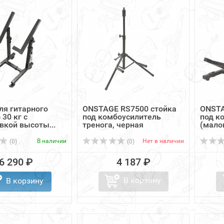
ля гитарного
ONSTAGE RS7500 стойка
ONSTA
 30 кг с
под комбоусилитель
под к
вкой высоты...
тренога, черная
(малог
В наличии
Нет в наличии
(0)
(0)
6 290 ₽
4 187 ₽
В корзину
В корзину