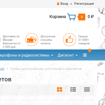
Вход
Регистрация
Корзина
0 ₽
0
Доставка по
Доступные
Свыше
Москве
способы
21 000+
бесплатно от
оплаты
товаров
3 500 руб.
3
крофоны и радиосистемы
Дисконт
лей
Стойки для комбиков, усилителей и кабинетов
етов