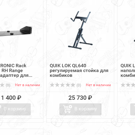
RONIC Rack
QUIK LOK QL640
QUIK 
r RH Range
регулируемая стойка для
напол
адаптер для...
комбиков
комби
Нет в наличии
Нет в наличии
(0)
(0)
11 400 ₽
25 730 ₽
В корзину
В корзину