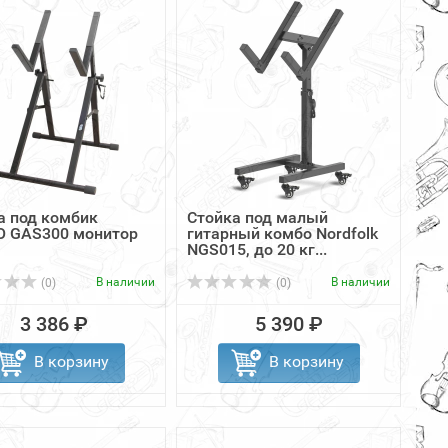
а под комбик
Стойка под малый
 GAS300 монитор
гитарный комбо Nordfolk
NGS015, до 20 кг...
В наличии
В наличии
(0)
(0)
3 386 ₽
5 390 ₽
В корзину
В корзину