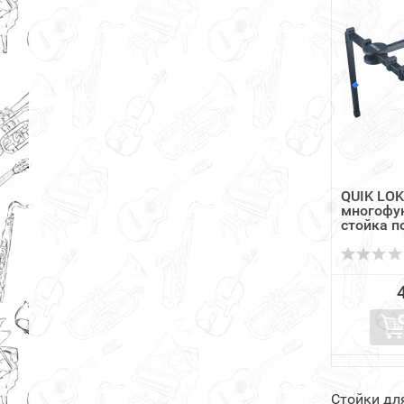
QUIK LO
многофу
стойка п
Стойки дл