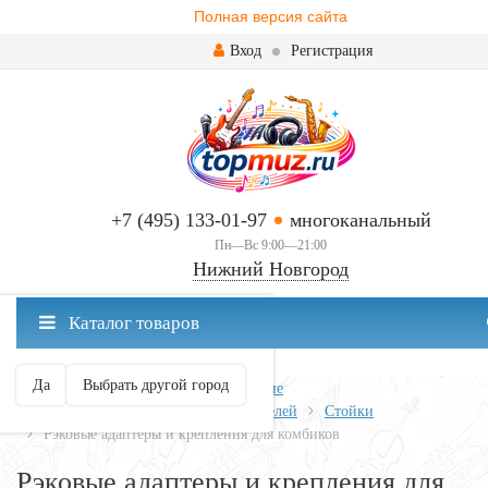
Полная версия сайта
Вход
Регистрация
+7 (495) 133-01-97
многоканальный
Пн—Вс 9:00—21:00
Нижний Новгород
✖
Каталог товаров
Нижний Новгород ваш город?
Да
Выбрать другой город
Главная
Всё для гитары
Усиление
Запчасти и аксессуары для усилителей
Стойки
Рэковые адаптеры и крепления для комбиков
Рэковые адаптеры и крепления для