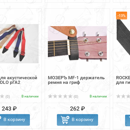
-13%
ля акустической
МОЗЕРЪ MF-1 держатель
ROCKE
OLO рГА2
ремня на гриф
для г
В наличии
В наличии
(0)
(0)
243 ₽
262 ₽
В корзину
В корзину