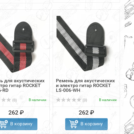
ь для акустических
Ремень для акустических
ктро гитар ROCKET
и электро гитар ROCKET
6-RD
LS-006-WH
В наличии
В наличии
(0)
(0)
262 ₽
262 ₽
В корзину
В корзину