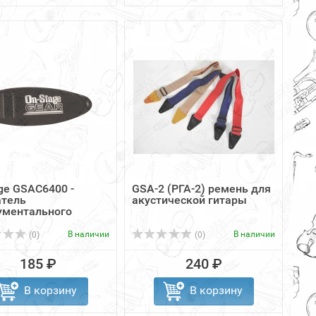
ge GSAC6400 -
GSA-2 (РГА-2) ремень для
тель
акустической гитары
ументального
 на ...
В наличии
В наличии
(0)
(0)
185 ₽
240 ₽
В корзину
В корзину