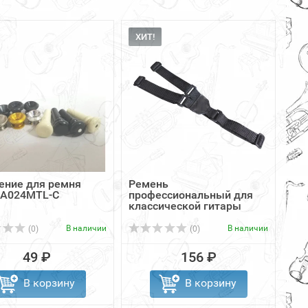
ХИТ!
ение для ремня
Ремень
 A024MTL-С
профессиональный для
классической гитары
SOLO рГКpro
В наличии
В наличии
(0)
(0)
49 ₽
156 ₽
В корзину
В корзину