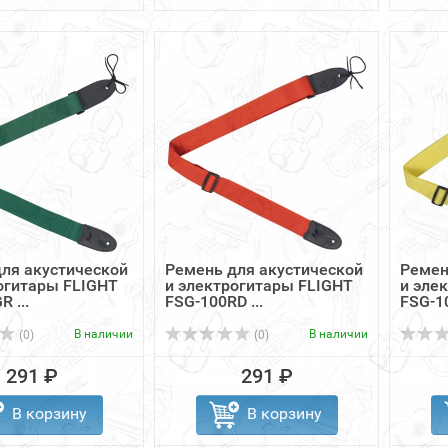
ля акустической
Ремень для акустической
Ремен
огитары FLIGHT
и электрогитары FLIGHT
и эле
 ...
FSG-100RD ...
FSG-10
В наличии
В наличии
(0)
(0)
291 ₽
291 ₽
В корзину
В корзину