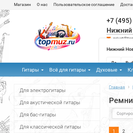
Магазин
О нас
Пользовательское соглашение
Доста
+7 (495)
Нижний
privet@to
Нижний Нов
Да
Выб
Гитары
Всё для гитары
Духовые
К
Главная
Для электрогитары
Ремни
Для акустической гитары
Сортиро
Для бас-гитары
Для классической гитары
1
2