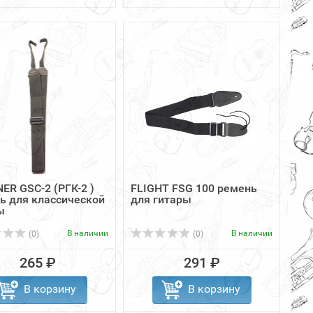
ER GSC-2 (РГК-2 )
FLIGHT FSG 100 ремень
ь для классической
для гитары
ы
В наличии
В наличии
(0)
(0)
265 ₽
291 ₽
В корзину
В корзину