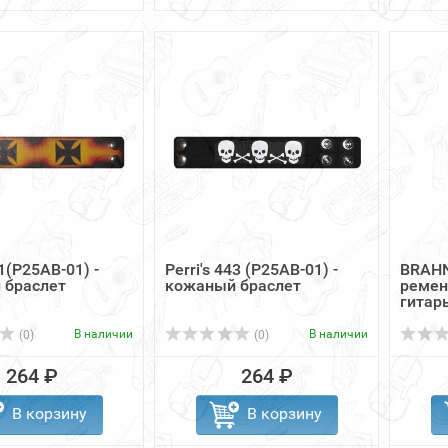
41(P25AB-01) -
Perri's 443 (P25AB-01) -
BRAHN
 браслет
кожаный браслет
ремен
гитар
В наличии
В наличии
(0)
(0)
264 ₽
264 ₽
В корзину
В корзину