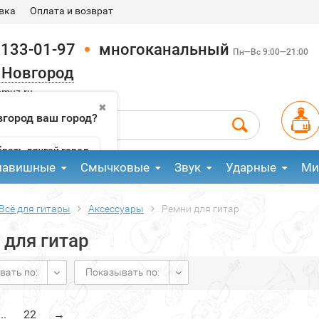
вка
Оплата и возврат
 133-01-97
многоканальный
Пн—Вс 9:00—21:00
 Новгород
pmuz.ru
✖
город ваш город?
рать другой город
лавишные
Смычковые
Звук
Ударные
Ми
Всё для гитары
Аксессуары
Ремни для гитар
 для гитар
вать по:
Показывать по:
...
22
→