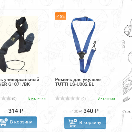
-15%
ь универсальный
Ремень для укулеле
ER G1071/BK
TUTTI LS-U002 BL
В наличии
В наличии
(0)
(0)
314 ₽
340 ₽
400 ₽
В корзину
В корзину