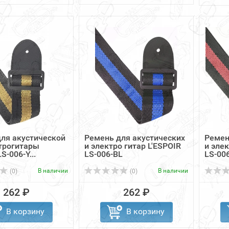
ля акустической
Ремень для акустических
Ремен
трогитары
и электро гитар L'ESPOIR
и эле
-006-Y...
LS-006-BL
LS-00
В наличии
В наличии
(0)
(0)
262 ₽
262 ₽
В корзину
В корзину