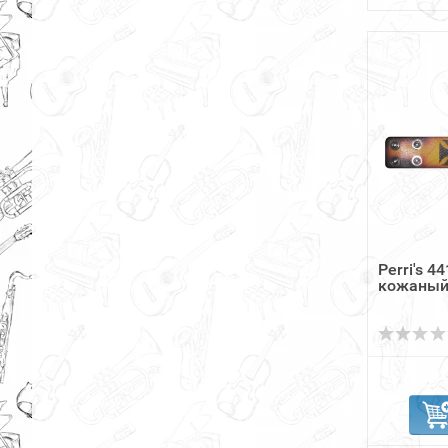
Perri's 4
кожаный