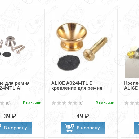
е для ремня
ALICE A024MTL B
Крепл
024MTL-A
крепление для ремня
ALICE
В наличии
В наличии
(0)
(0)
39 ₽
49 ₽
В корзину
В корзину