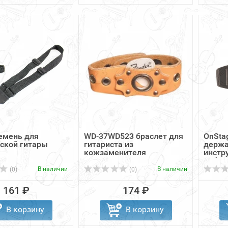
емень для
WD-37WD523 браслет для
OnSta
ской гитары
гитариста из
держа
кожзаменителя
инстр
кабеля
В наличии
В наличии
(0)
(0)
161 ₽
174 ₽
В корзину
В корзину