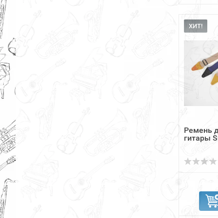
ХИТ!
Ремень д
гитары S