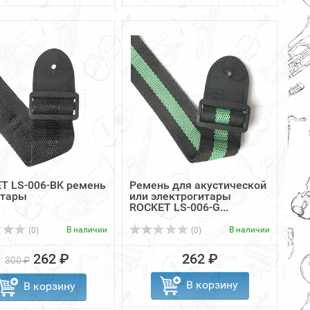
T LS-006-BK ремень
Ремень для акустической
итары
или электрогитары
ROCKET LS-006-G...
В наличии
В наличии
(0)
(0)
262 ₽
262 ₽
300 ₽
В корзину
В корзину