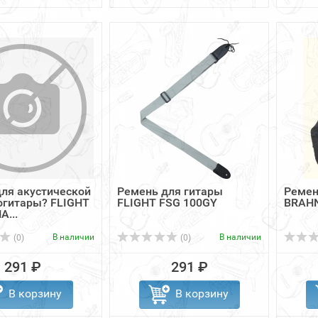
ля акустической
Ремень для гитары
Ремен
огитары? FLIGHT
FLIGHT FSG 100GY
BRAHN
A...
В наличии
В наличии
(0)
(0)
291 ₽
291 ₽
В корзину
В корзину