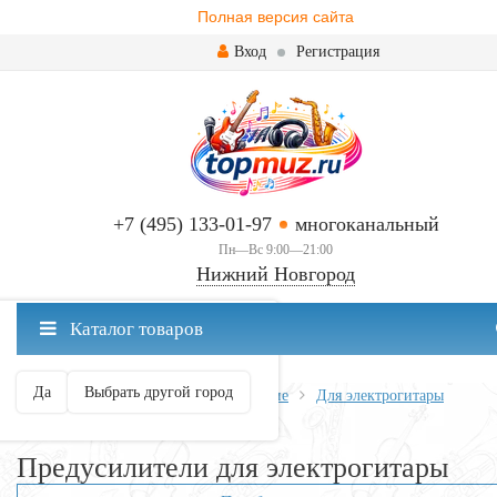
Полная версия сайта
Вход
Регистрация
+7 (495) 133-01-97
многоканальный
Пн—Вс 9:00—21:00
Нижний Новгород
✖
Каталог товаров
Нижний Новгород ваш город?
Да
Выбрать другой город
Главная
Всё для гитары
Усиление
Для электрогитары
Предусилители для электрогитары
Предусилители для электрогитары