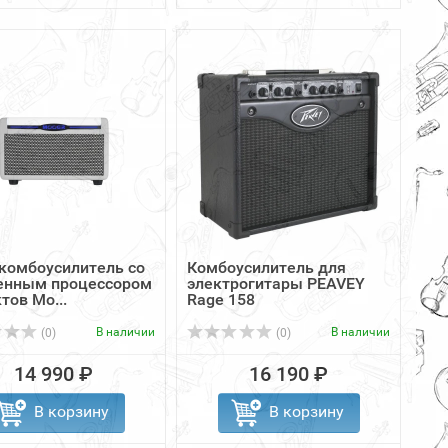
комбоусилитель со
Комбоусилитель для
енным процессором
электрогитары PEAVEY
тов Mo...
Rage 158
В наличии
В наличии
(0)
(0)
14 990 ₽
16 190 ₽
В корзину
В корзину