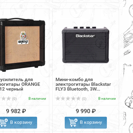
усилитель для
Мини-комбо для
рогитары ORANGE
электрогитары Blackstar
 12 черный
FLY3 Bluetooth, 3W...
В наличии
В наличии
(0)
(0)
9 982 ₽
9 990 ₽
В корзину
В корзину