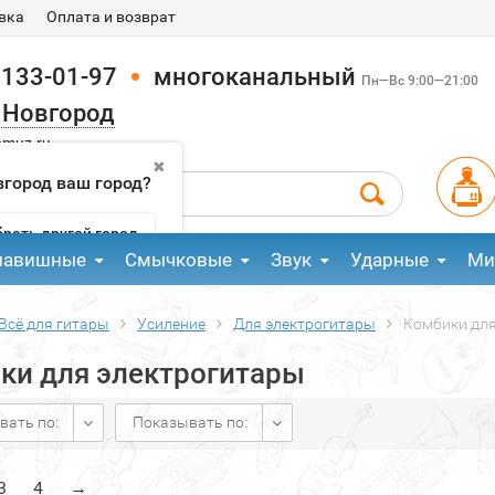
вка
Оплата и возврат
 133-01-97
многоканальный
Пн—Вс 9:00—21:00
 Новгород
pmuz.ru
✖
город ваш город?
рать другой город
лавишные
Смычковые
Звук
Ударные
Ми
Всё для гитары
Усиление
Для электрогитары
Комбики для
ки для электрогитары
вать по:
Показывать по:
3
4
→