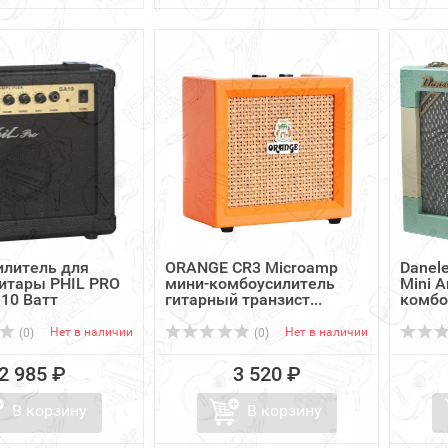
илитель для
ORANGE CR3 Microamp
Danele
итары PHIL PRO
мини-комбоусилитель
Mini 
 10 Ватт
гитарный транзист...
комбоу
Нет в наличии
Нет в наличии
(0)
(0)
2 985 ₽
3 520 ₽
В корзину
В корзину