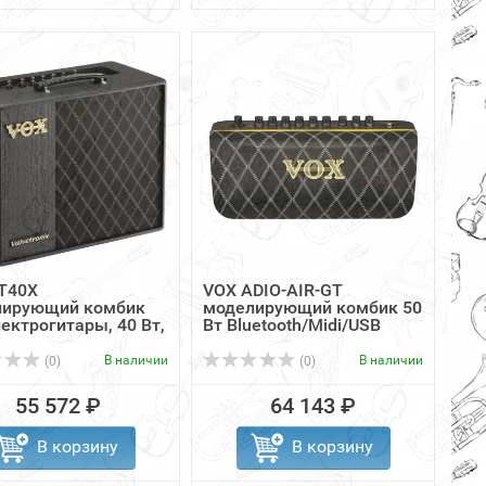
T40X
VOX ADIO-AIR-GT
ирующий комбик
моделирующий комбик 50
ектрогитары, 40 Вт,
Вт Bluetooth/Midi/USB
В наличии
В наличии
(0)
(0)
55 572 ₽
64 143 ₽
В корзину
В корзину