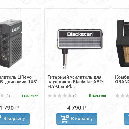
литель LiRevo
Гитарный усилитель для
Комби
Вт, динамик 1Х3''
наушников Blackstar AP2-
ORANG
FLY-G amPl...
В наличии
В наличии
(0)
(0)
1 790 ₽
4 790 ₽
В корзину
В корзину