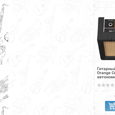
Гитарны
Orange C
автономны