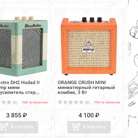
ctro DH2 Hodad II
ORANGE CRUSH MINI
Amp мини
миниатюрный гитарный
силитель стер...
комбик, 3 Вт
Нет в наличии
Нет в наличии
(0)
(0)
3 855 ₽
4 100 ₽
В корзину
В корзину