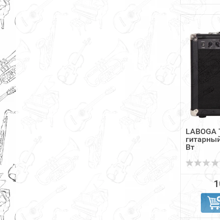
LABOGA T
гитарны
Вт
1