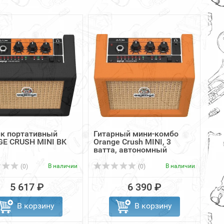
к портативный
Гитарный мини-комбо
E CRUSH MINI BK
Orange Crush MINI, 3
ватта, автономный
В наличии
В наличии
(0)
(0)
5 617 ₽
6 390 ₽
В корзину
В корзину