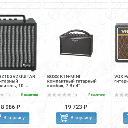
IBZ10GV2 GUITAR
BOSS KTN-MINI
VOX P
итарный
компактный гитарный
гитар
итель, 10 ...
комбик, 7 Вт 4"
В наличии
В наличии
(0)
(0)
18 986 ₽
19 723 ₽
В корзину
В корзину