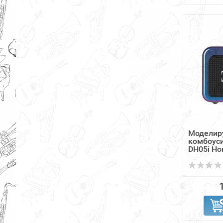
Моделир
комбоус
DH05i Horn