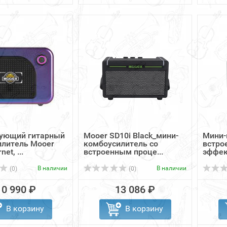
ующий гитарный
Mooer SD10i Black_мини-
Мини-
илитель Mooer
комбоусилитель со
встро
et, ...
встроенным проце...
эффек
В наличии
В наличии
(0)
(0)
10 990 ₽
13 086 ₽
В корзину
В корзину