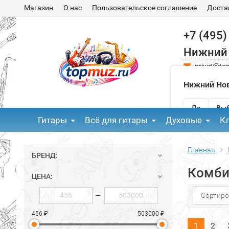
Магазин
О нас
Пользовательское соглашение
Доста
+7 (495)
Нижний
privet@to
Нижний Нов
Да
Выб
Гитары
Всё для гитары
Духовые
К
Главная
БРЕНД:
Комби
ЦЕНА:
—
Сортиро
456 ₽
503000 ₽
1
2