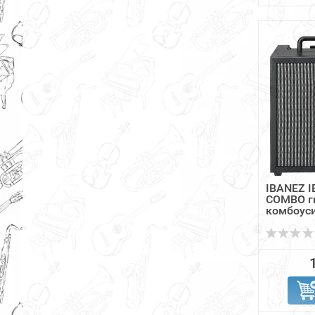
IBANEZ 
COMBO г
комбоусил