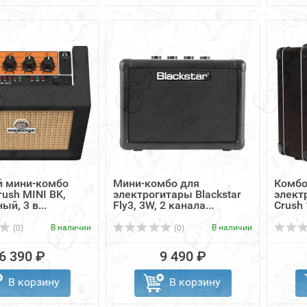
й мини-комбо
Мини-комбо для
Комбо
rush MINI BK,
электрогитары Blackstar
элект
й, 3 в...
Fly3, 3W, 2 канала...
Crush
В наличии
В наличии
(0)
(0)
6 390 ₽
9 490 ₽
В корзину
В корзину