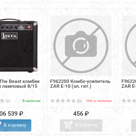
he Beast комбик
F962200 Комбо-усилитель
F9622
й ламповый 8/15
ZAR Е-10 (эл. гит.)
ZAR Е-
В наличии
Нет в наличии
(0)
(0)
06 539 ₽
456 ₽
В корзину
В корзину