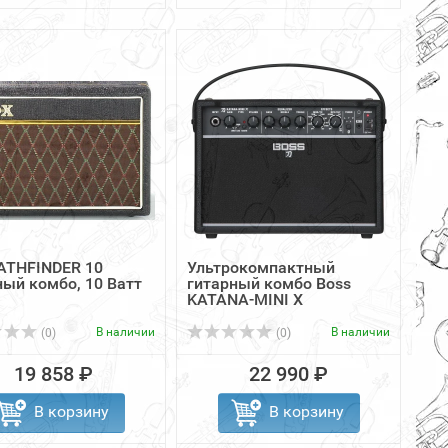
ATHFINDER 10
Ультрокомпактный
ный комбо, 10 Ватт
гитарный комбо Boss
KATANA-MINI X
В наличии
В наличии
(0)
(0)
19 858 ₽
22 990 ₽
В корзину
В корзину