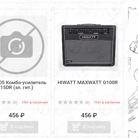
05 Комбо-усилитель
HIWATT MAXWATT G100R
15DR (эл. гит.)
Нет в наличии
Нет в наличии
(0)
(0)
456 ₽
456 ₽
В корзину
В корзину