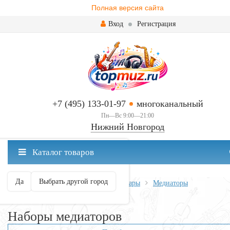
Полная версия сайта
Вход
Регистрация
+7 (495) 133-01-97
многоканальный
Пн—Вс 9:00—21:00
Нижний Новгород
✖
Каталог товаров
Нижний Новгород ваш город?
Да
Выбрать другой город
Главная
Всё для гитары
Аксессуары
Медиаторы
Наборы медиаторов
Наборы медиаторов