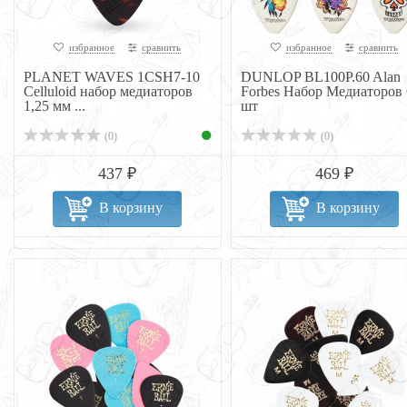
избранное
сравнить
избранное
сравнить
PLANET WAVES 1CSH7-10
DUNLOP BL100P.60 Alan
Celluloid набор медиаторов
Forbes Набор Медиаторов 
1,25 мм ...
шт
(0)
(0)
437 ₽
469 ₽
В корзину
В корзину