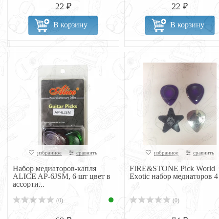
22 ₽
22 ₽
В корзину
В корзину
избранное
сравнить
избранное
сравнить
Набор медиаторов-капля
FIRE&STONE Pick World
ALICE AP-6JSM, 6 шт цвет в
Exotic набор медиаторов 4
ассорти...
(0)
(0)