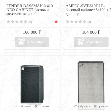
FENDER BASSMAN® 410
AMPEG-SVT-610HLF-
NEO CABINET басовый
басовый кабинет 6х10" + 
акустический каби...
драйвер...
(0)
(0)
166 000 ₽
184 000 ₽
В корзину
В корзину
избранное
сравнить
избранное
сравнить