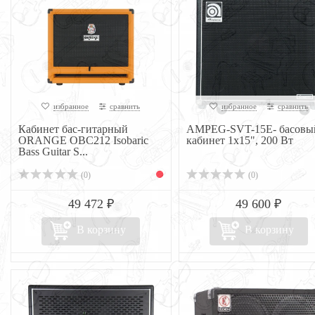
избранное
сравнить
избранное
сравнить
Кабинет бас-гитарный
AMPEG-SVT-15E- басовы
ORANGE OBC212 Isobaric
кабинет 1х15", 200 Вт
Bass Guitar S...
(0)
(0)
49 472 ₽
49 600 ₽
В корзину
В корзину