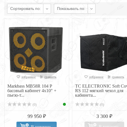
Сортировать по:
Показывать по:
избранное
сравнить
избранное
сравнить
Markbass MB58R 104 P
TC ELECTRONIC Soft Cov
басовый кабинет 4x10" +
RS 112 мягкий чехол для
пьезо-т...
кабинета...
(0)
(0)
99 950 ₽
3 300 ₽
В корзину
В корзину