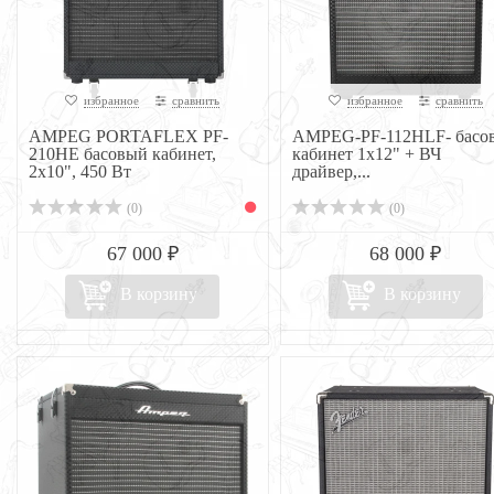
избранное
сравнить
избранное
сравнить
AMPEG PORTAFLEX PF-
AMPEG-PF-112HLF- басо
210HE басовый кабинет,
кабинет 1x12" + ВЧ
2x10", 450 Вт
драйвер,...
(0)
(0)
67 000 ₽
68 000 ₽
В корзину
В корзину