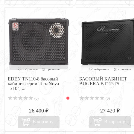
избранное
сравнить
избранное
сравнить
EDEN TN110-8 басовый
БАСОВЫЙ КАБИНЕТ
кабинет серии TerraNova
BUGERA BT115TS
1x10", ...
(0)
(0)
26 400 ₽
27 420 ₽
В корзину
В корзину