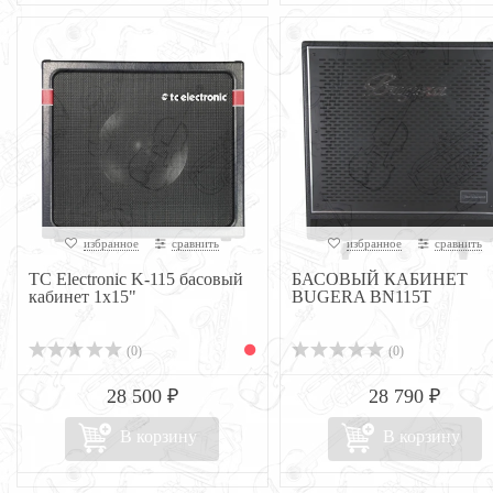
избранное
сравнить
избранное
сравнить
TC Electronic K-115 басовый
БАСОВЫЙ КАБИНЕТ
кабинет 1х15"
BUGERA BN115T
(0)
(0)
28 500 ₽
28 790 ₽
В корзину
В корзину