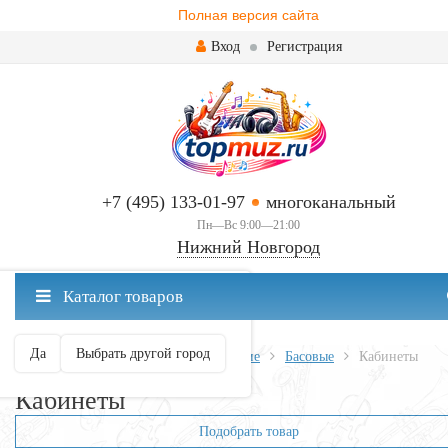
Полная версия сайта
Вход
Регистрация
+7 (495) 133-01-97
многоканальный
Пн—Вс 9:00—21:00
Нижний Новгород
✖
Каталог товаров
Нижний Новгород ваш город?
Да
Выбрать другой город
Главная
Всё для гитары
Усиление
Басовые
Кабинеты
Кабинеты
Подобрать товар