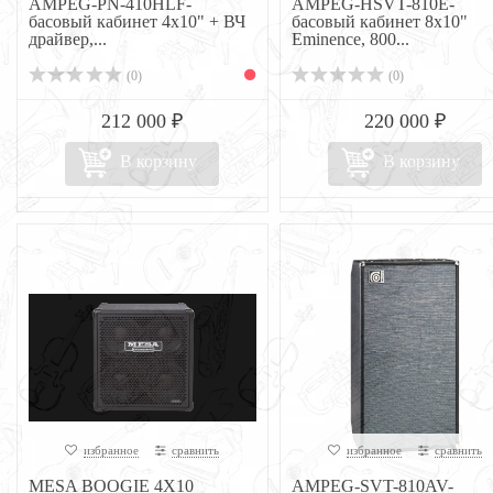
AMPEG-PN-410HLF-
AMPEG-HSVT-810E-
басовый кабинет 4х10" + ВЧ
басовый кабинет 8х10"
драйвер,...
Eminence, 800...
(0)
(0)
212 000 ₽
220 000 ₽
В корзину
В корзину
избранное
сравнить
избранное
сравнить
MESA BOOGIE 4X10
AMPEG-SVT-810AV-