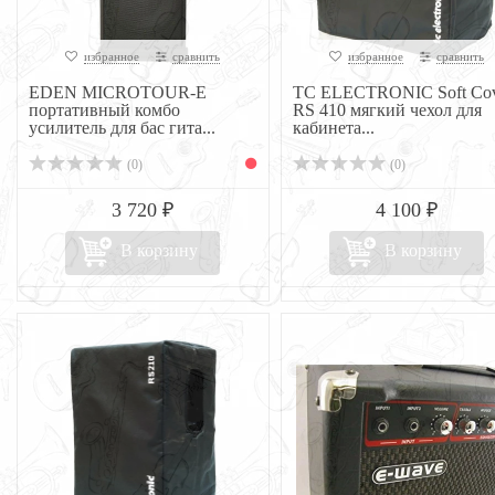
избранное
сравнить
избранное
сравнить
EDEN MICROTOUR-E
TC ELECTRONIC Soft Cov
портативный комбо
RS 410 мягкий чехол для
усилитель для бас гита...
кабинета...
(0)
(0)
3 720 ₽
4 100 ₽
В корзину
В корзину