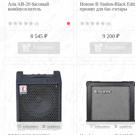
Aria AB-20 басовый
Hotone B Station-Black Edit
комбоусилитель
преамп для бас-гитары
(0)
(0)
8 545 ₽
9 200 ₽
В корзину
В корзину
избранное
сравнить
избранное
сравнить