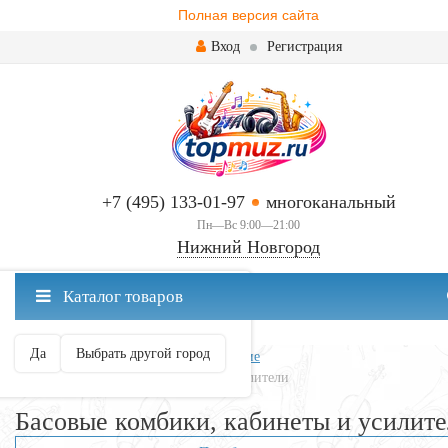
Полная версия сайта
Вход
Регистрация
+7 (495) 133-01-97
многоканальный
Пн—Вс 9:00—21:00
Нижний Новгород
✖
Каталог товаров
Нижний Новгород ваш город?
Да
Выбрать другой город
Главная
Всё для гитары
Усиление
Басовые комбики, кабинеты и усилители
Басовые комбики, кабинеты и усилит