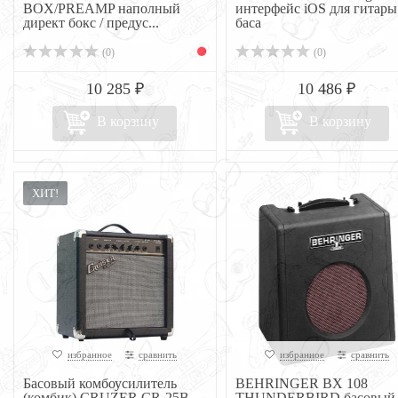
BOX/PREAMP наполный
интерфейс iOS для гитары
директ бокс / предус...
баса
(0)
(0)
10 285 ₽
10 486 ₽
В корзину
В корзину
ХИТ!
избранное
сравнить
избранное
сравнить
Басовый комбоусилитель
BEHRINGER BX 108
(комбик) CRUZER CR-25B
THUNDERBIRD басовый