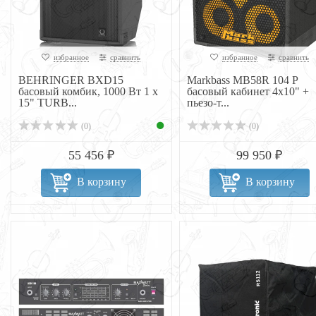
избранное
сравнить
избранное
сравнить
BEHRINGER BXD15
Markbass MB58R 104 P
басовый комбик, 1000 Вт 1 х
басовый кабинет 4x10" +
15" TURB...
пьезо-т...
(0)
(0)
55 456 ₽
99 950 ₽
В корзину
В корзину