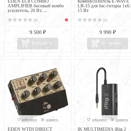
EDEN EC8 COMBO
Комбоусилитель E-WAVE
AMPLIFIER басовый комбо
LB-15 для бас-гитары 1x6.5
усилитель, 20 Вт, ...
15 Вт
(0)
(0)
9 500 ₽
9 990 ₽
В корзину
В корзину
избранное
сравнить
избранное
сравнить
EDEN WTDI DIRECT
IK MULTIMEDIA iRig 2