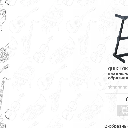
QUIK LOK
клавишна
образна
Z-образные