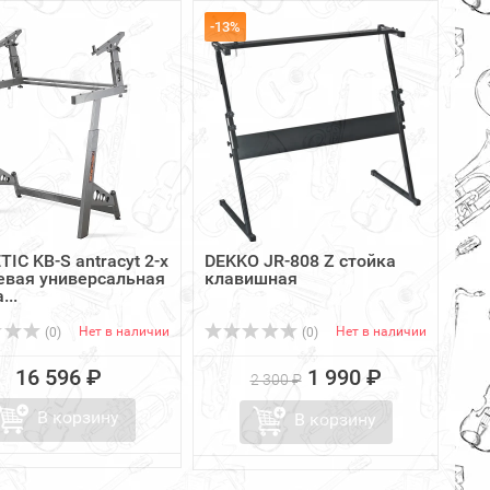
-13%
IC KB-S antracyt 2-х
DEKKO JR-808 Z стойка
евая универсальная
клавишная
...
Нет в наличии
Нет в наличии
(0)
(0)
16 596 ₽
1 990 ₽
2 300 ₽
В корзину
В корзину