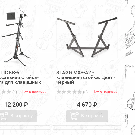
TIC KB-5
STAGG MXS-A2 -
рсальная стойка-
клавишная стойка. Цвет -
га для клавишных
чёрный
Нет в наличии
Нет в наличии
(0)
(0)
12 200 ₽
4 670 ₽
В корзину
В корзину