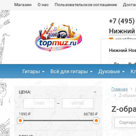
Магазин
О нас
Пользовательское соглашение
Доста
+7 (495)
Нижний
privet@to
Нижний Нов
Да
Выб
Гитары
Всё для гитары
Духовые
К
Главная
ЦЕНА:
Z-образ
—
Z-обр
1990 ₽
66780 ₽
Сортиро