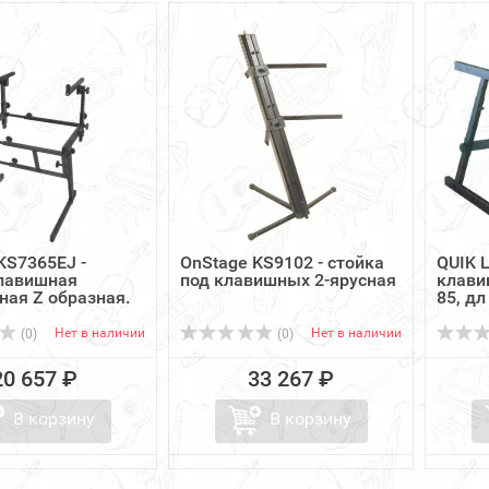
KS7365EJ -
OnStage KS9102 - стойка
QUIK 
клавишная
под клавишных 2-ярусная
клави
ная Z образная.
85, дл 
Нет в наличии
Нет в наличии
(0)
(0)
20 657 ₽
33 267 ₽
В корзину
В корзину