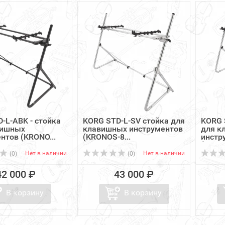
-L-ABK - стойка
KORG STD-L-SV стойка для
KORG 
вишных
клавишных инструментов
для к
нтов (KRONO...
(KRONOS-8...
инстр
(GRAN
Нет в наличии
Нет в наличии
(0)
(0)
42 000 ₽
43 000 ₽
В корзину
В корзину