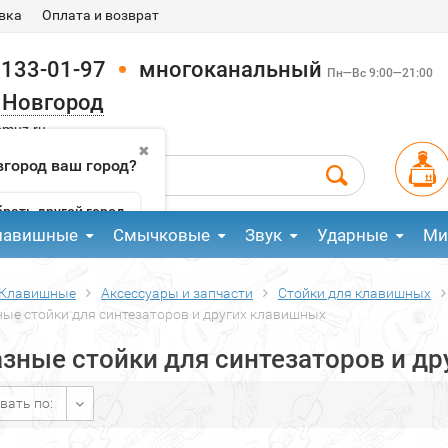
вка
Оплата и возврат
 133-01-97
многоканальный
Пн—Вс 9:00—21:00
 Новгород
pmuz.ru
✖
город ваш город?
рать другой город
лавишные
Смычковые
Звук
Ударные
Ми
Клавишные
Аксессуары и запчасти
Стойки для клавишных
ные стойки для синтезаторов и других клавишных
азные стойки для синтезаторов и д
вать по: