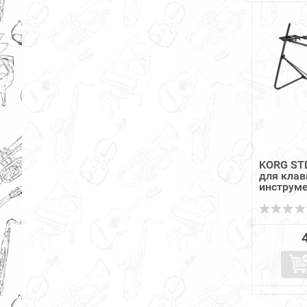
KORG STD
для кла
инструме