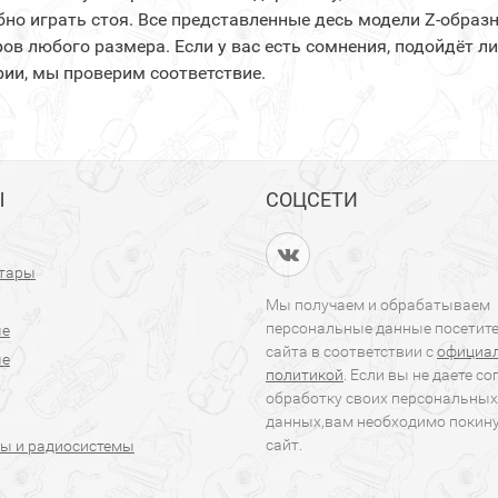
бно играть стоя. Все представленные десь модели Z-образ
ов любого размера. Если у вас есть сомнения, подойдёт л
ии, мы проверим соответствие.
Ы
СОЦСЕТИ
итары
Мы получаем и обрабатываем
персональные данные посетит
ые
сайта в соответствии с
официа
ые
политикой
. Если вы не даете со
обработку своих персональных
данных,вам необходимо покин
сайт.
ы и радиосистемы