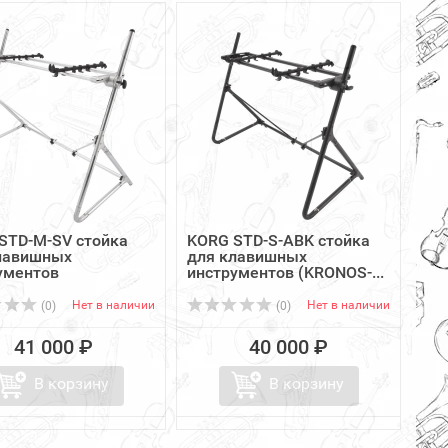
STD-M-SV стойка
KORG STD-S-ABK стойка
лавишных
для клавишных
ументов
инструментов (KRONOS-...
DSTA...
Нет в наличии
Нет в наличии
(0)
(0)
41 000 ₽
40 000 ₽
В корзину
В корзину