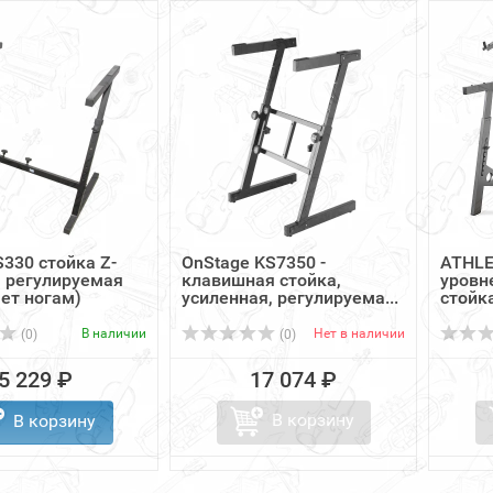
330 стойка Z-
OnStage KS7350 -
ATHLET
 регулируемая
клавишная стойка,
уровн
ет ногам)
усиленная, регулируема...
стойка
В наличии
Нет в наличии
(0)
(0)
5 229 ₽
17 074 ₽
В корзину
В корзину