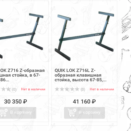
LOK Z716 Z-образная
QUIK LOK Z716L Z-
шная стойка, в 67-
образная клавишная
86...
стойка, высота 67-85,...
Нет в наличии
Нет в наличии
(0)
(0)
30 350 ₽
41 160 ₽
В корзину
В корзину