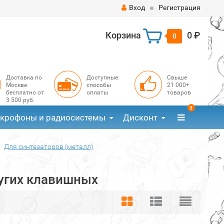
Вход
Регистрация
Корзина
0 ₽
0
Доставка по
Доступные
Свыше
Москве
способы
21 000+
бесплатно от
оплаты
товаров
3 500 руб.
3
крофоны и радиосистемы
Дисконт
Для синтезаторов (металл)
ругих клавишных