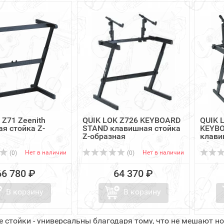
 Z71 Zeenith
QUIK LOK Z726 KEYBOARD
QUIK 
я стойка Z-
STAND клавишная стойка
KEYB
я
Z-образная
клави
образ
Нет в наличии
Нет в наличии
(0)
(0)
66 780 ₽
64 370 ₽
В корзину
В корзину
 стойки - универсальны благодаря тому, что не мешают ног