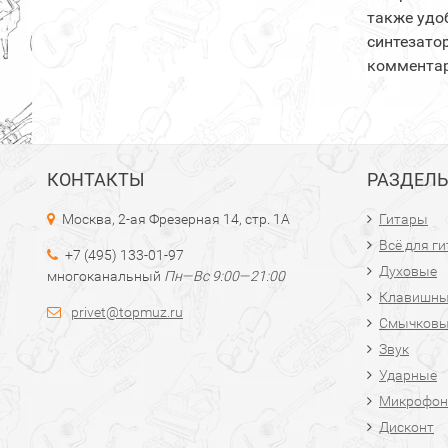
также удо
синтезатор
комментар
КОНТАКТЫ
РАЗДЕЛ
Москва, 2-ая Фрезерная 14, стр. 1А
Гитары
Всё для г
+7 (495) 133-01-97
Духовые
многоканальный
Пн—Вс 9:00—21:00
Клавишн
privet@topmuz.ru
Смычков
Звук
Ударные
Микрофон
Дисконт