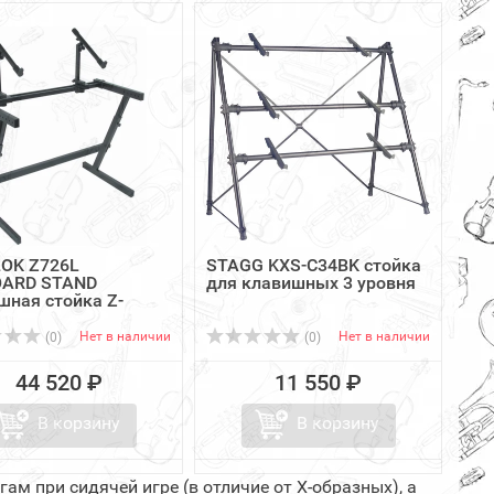
LOK Z726L
STAGG KXS-C34BK стойка
OARD STAND
для клавишных 3 уровня
шная стойка Z-
ная
Нет в наличии
Нет в наличии
(0)
(0)
44 520 ₽
11 550 ₽
В корзину
В корзину
ам при сидячей игре (в отличие от X-образных), а