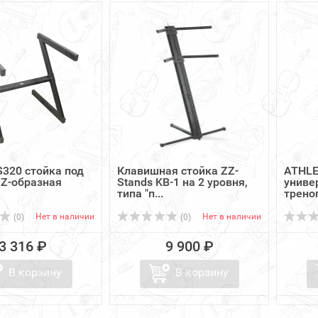
320 стойка под
Клавишная стойка ZZ-
ATHLE
Z-образная
Stands KB-1 на 2 уровня,
униве
типа "п...
трено
Нет в наличии
Нет в наличии
(0)
(0)
3 316 ₽
9 900 ₽
В корзину
В корзину