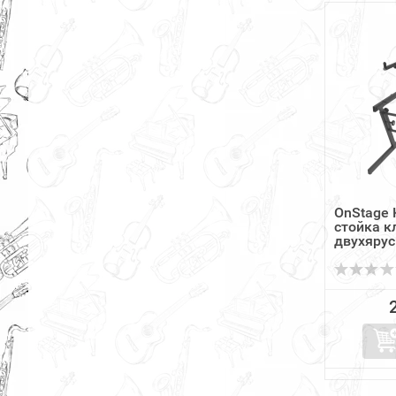
OnStage 
стойка 
двухярус