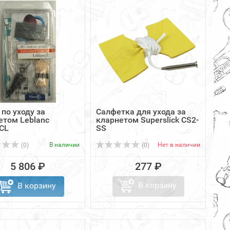
по уходу за
Салфетка для ухода за
етом Leblanc
кларнетом Superslick CS2-
CL
SS
В наличии
Нет в наличии
(0)
(0)
5 806 ₽
277 ₽
В корзину
В корзину