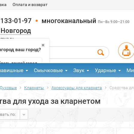
вка
Оплата и возврат
 133-01-97
многоканальный
Пн—Вс 9:00—21:00
 Новгород
pmuz.ru
✖
город ваш город?
рать другой город
лавишные
Смычковые
Звук
Ударные
Ми
Духовые
Кларнеты
Аксессуары для кларнета
Средства дл
ва для ухода за кларнетом
вать по: