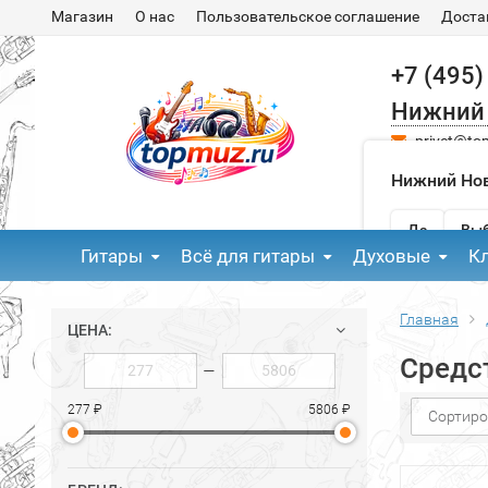
Магазин
О нас
Пользовательское соглашение
Доста
+7 (495)
Нижний
privet@to
Нижний Нов
Да
Выб
Гитары
Всё для гитары
Духовые
К
Главная
ЦЕНА:
Средст
—
277 ₽
5806 ₽
Сортиро