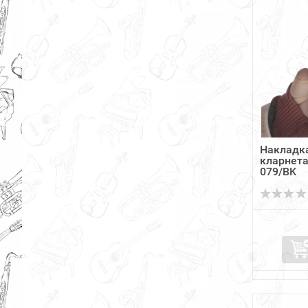
Накладка
кларнета
079/BK