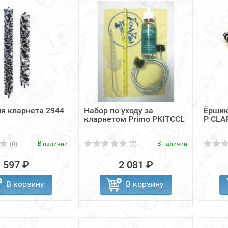
я кларнета 2944
Набор по уходу за
Ёршик
кларнетом Primo PKITCCL
P CLA
В наличии
В наличии
(0)
(0)
597 ₽
2 081 ₽
В корзину
В корзину