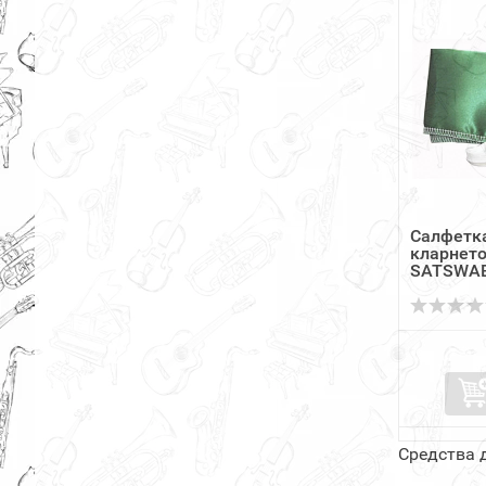
Салфетка
кларнето
SATSWA
Средства д