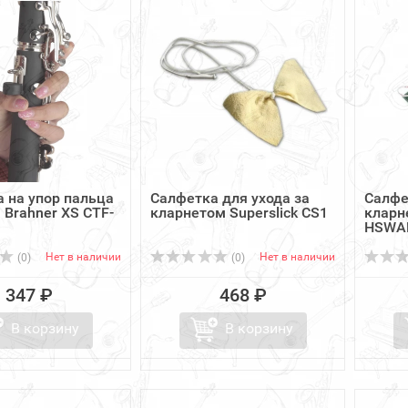
 на упор пальца
Салфетка для ухода за
Салфе
 Brahner XS CTF-
кларнетом Superslick CS1
кларн
HSWA
Нет в наличии
Нет в наличии
(0)
(0)
347 ₽
468 ₽
В корзину
В корзину