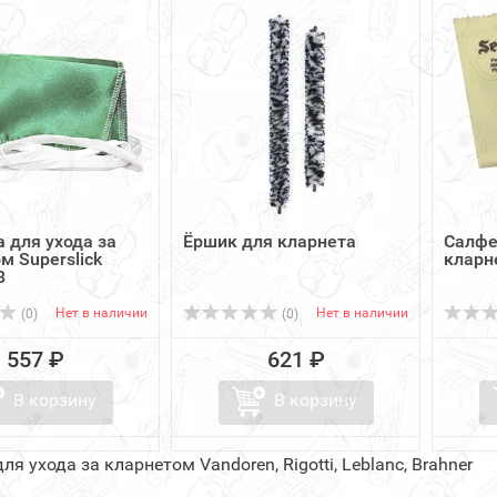
 для ухода за
Ёршик для кларнета
Салфе
м Superslick
кларн
B
Нет в наличии
Нет в наличии
(0)
(0)
557 ₽
621 ₽
В корзину
В корзину
ля ухода за кларнетом Vandoren, Rigotti, Leblanc, Brahner