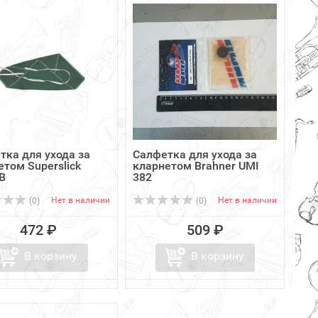
тка для ухода за
Салфетка для ухода за
етом Superslick
кларнетом Brahner UMI
B
382
Нет в наличии
Нет в наличии
(0)
(0)
472 ₽
509 ₽
В корзину
В корзину