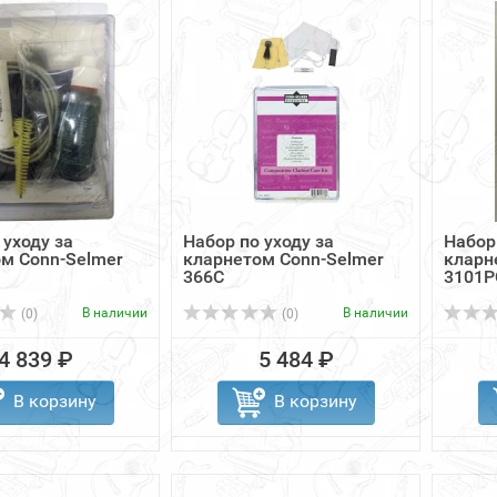
 уходу за
Набор по уходу за
Набор 
м Conn-Selmer
кларнетом Conn-Selmer
кларн
366C
3101P
В наличии
В наличии
(0)
(0)
4 839 ₽
5 484 ₽
В корзину
В корзину