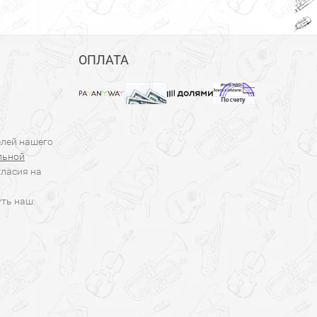
ОПЛАТА
елей нашего
льной
гласия на
уть наш