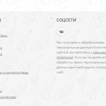
Ы
СОЦСЕТИ
итары
Мы получаем и обрабатываем
персональные данные посетит
ые
сайта в соответствии с
официа
ые
политикой
. Если вы не даете со
обработку своих персональных
данных,вам необходимо покин
сайт.
ы и радиосистемы
ры
 моделизм