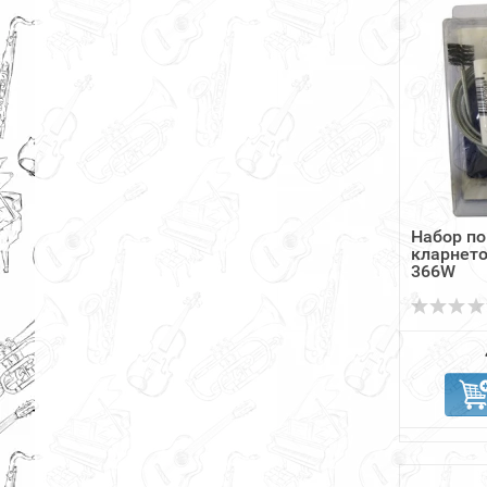
Набор по
кларнето
366W