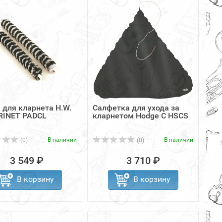
 для кларнета H.W.
Салфетка для ухода за
RINET PADCL
кларнетом Hodge C HSCS
В наличии
В наличии
(0)
(0)
3 549 ₽
3 710 ₽
В корзину
В корзину