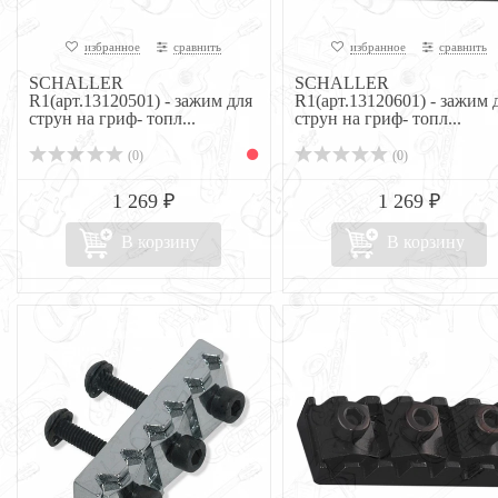
избранное
сравнить
избранное
сравнить
SCHALLER
SCHALLER
R1(арт.13120501) - зажим для
R1(арт.13120601) - зажим 
струн на гриф- топл...
струн на гриф- топл...
(0)
(0)
1 269 ₽
1 269 ₽
В корзину
В корзину