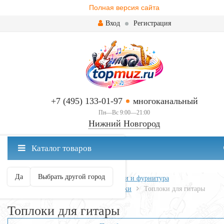
Полная версия сайта
Вход
Регистрация
+7 (495) 133-01-97
многоканальный
Пн—Вс 9:00—21:00
Нижний Новгород
✖
Каталог товаров
Нижний Новгород ваш город?
Да
Выбрать другой город
Главная
Всё для гитары
Запчасти и фурнитура
Бриджи, струнодержатели, колышки
Топлоки для гитары
Топлоки для гитары