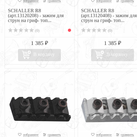
избранное
сравнить
избранное
сравнить
SCHALLER R8
SCHALLER R8
(арт.13120208) - зажим для
(арт.13120408) - зажим для
струн на гриф- топ...
струн на гриф- топ...
(0)
(0)
1 385 ₽
1 385 ₽
В корзину
В корзину
избранное
сравнить
избранное
сравнить