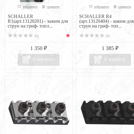
избранное
сравнить
избранное
сравнить
SCHALLER
SCHALLER R4
R1(арт.13120201) - зажим для
(арт.13120404) - зажим для
струн на гриф- топл...
струн на гриф- топ...
(0)
(0)
1 350 ₽
1 385 ₽
В корзину
В корзину