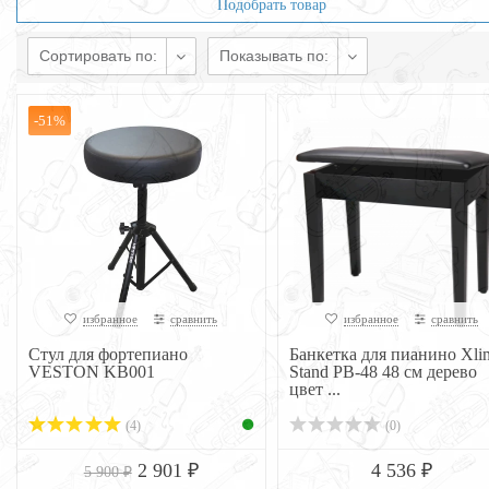
Подобрать товар
Сортировать по:
Показывать по:
-51%
избранное
сравнить
избранное
сравнить
Стул для фортепиано
Банкетка для пианино Xli
VESTON KB001
Stand PB-48 48 см дерево
цвет ...
(4)
(0)
2 901 ₽
4 536 ₽
5 900 ₽