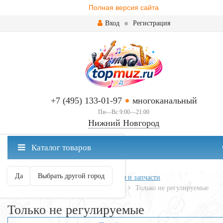
Полная версия сайта
Вход
Регистрация
+7 (495) 133-01-97
многоканальный
Пн—Вс 9:00—21:00
Нижний Новгород
✖
Каталог товаров
Нижний Новгород ваш город?
Да
Выбрать другой город
Главная
Клавишные
Аксессуары и запчасти
Банкетки и стулья для клавишных
Только не регулируемые
Только не регулируемые