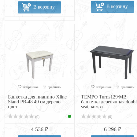
В корзину
В корзину
избранное
сравнить
избранное
сравнить
Банкетка для пианино Xline
TEMPO Turris129/MB
Stand PB-48 49 см дерево
банкетка деревянная doubl
цвет ...
seat, кожза...
(0)
(0)
4 536 ₽
6 296 ₽