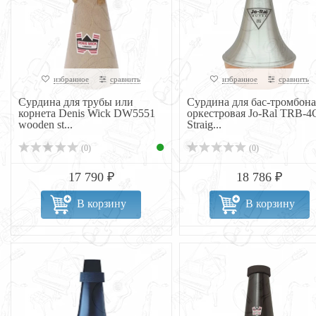
избранное
сравнить
избранное
сравнить
Сурдина для трубы или
Сурдина для бас-тромбона
корнета Denis Wick DW5551
оркестровая Jo-Ral TRB-4
wooden st...
Straig...
(0)
(0)
17 790 ₽
18 786 ₽
В корзину
В корзину