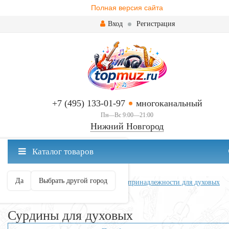
Полная версия сайта
Вход
Регистрация
+7 (495) 133-01-97
многоканальный
Пн—Вс 9:00—21:00
Нижний Новгород
✖
Каталог товаров
Нижний Новгород ваш город?
Да
Выбрать другой город
Главная
Духовые
Аксессуары и принадлежности для духовых
Сурдины для духовых
Сурдины для духовых