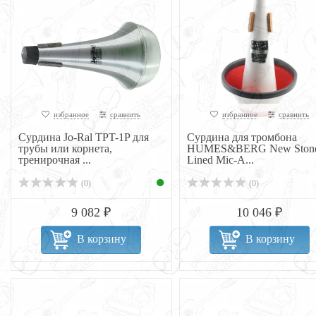
избранное
сравнить
избранное
сравнить
Сурдина Jo-Ral TPT-1P для
Сурдина для тромбона
трубы или корнета,
HUMES&BERG New Ston
тренирочная ...
Lined Mic-A...
(0)
(0)
9 082 ₽
10 046 ₽
В корзину
В корзину