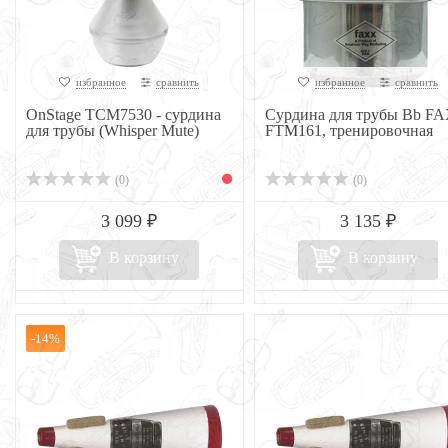
избранное
сравнить
избранное
сравнить
OnStage TCM7530 - сурдина
Сурдина для трубы Bb F
для трубы (Whisper Mute)
FTM161, тренировочная
(0)
(0)
3 099 ₽
3 135 ₽
В корзину
В корзину
-14%