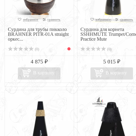
избранное
сравнить
избранное
сравнить
Сурдина для трубы пикколо
Сурдина для корнета
BRAHNER PITR-01A straight
SSHHMUTE Trumpet/Corn
оркес...
Practice Mute
(0)
(0)
4 875 ₽
5 015 ₽
В корзину
В корзину