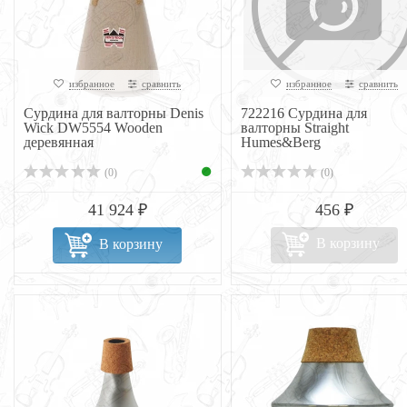
избранное
сравнить
избранное
сравнить
Сурдина для валторны Denis
722216 Сурдина для
Wick DW5554 Wooden
валторны Straight
деревянная
Humes&Berg
(0)
(0)
41 924 ₽
456 ₽
В корзину
В корзину