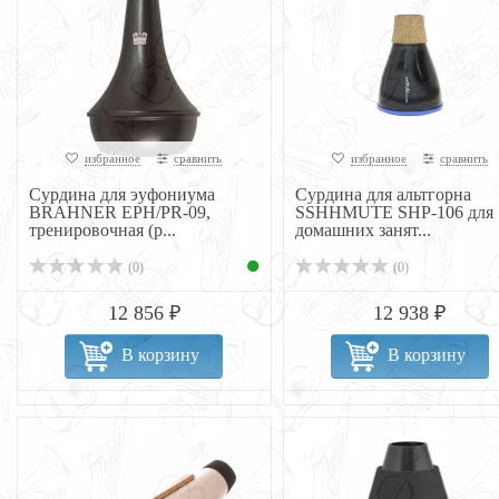
избранное
сравнить
избранное
сравнить
Сурдина для эуфониума
Cурдина для альтгорна
BRAHNER EPH/PR-09,
SSHHMUTE SHP-106 для
тренировочная (p...
домашних занят...
(0)
(0)
12 856 ₽
12 938 ₽
В корзину
В корзину