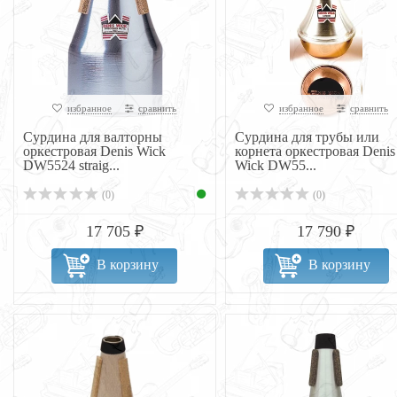
избранное
сравнить
избранное
сравнить
Сурдина для валторны
Сурдина для трубы или
оркестровая Denis Wick
корнета оркестровая Denis
DW5524 straig...
Wick DW55...
(0)
(0)
17 705 ₽
17 790 ₽
В корзину
В корзину