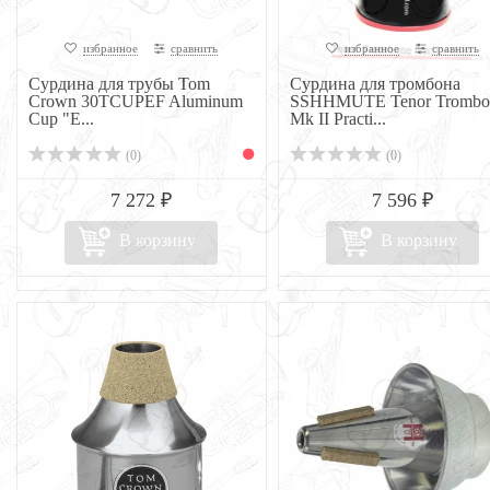
избранное
сравнить
избранное
сравнить
Сурдина для трубы Tom
Сурдина для тромбона
Crown 30TCUPEF Aluminum
SSHHMUTE Tenor Trombo
Cup "E...
Mk II Practi...
(0)
(0)
7 272 ₽
7 596 ₽
В корзину
В корзину