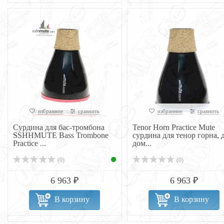
избранное
сравнить
избранное
сравнить
Сурдина для бас-тромбона
Tenor Horn Practice Mute
SSHHMUTE Bass Trombone
сурдина для тенор горна, 
Practice ...
дом...
(0)
(0)
6 963 ₽
6 963 ₽
В корзину
В корзину