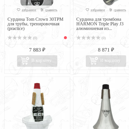
избранное
сравнить
избранное
сравнить
Сурдина Tom Crown 30TPM
Сурдина для тромбона
для трубы, тренировочная
HARMON Triple Play J3
(practice)
алюминиевая из...
(0)
(0)
7 883 ₽
8 871 ₽
В корзину
В корзину