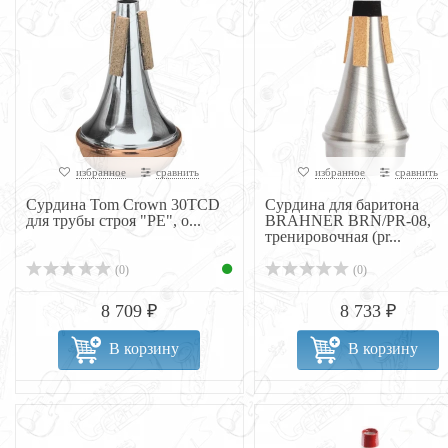
избранное
сравнить
избранное
сравнить
Сурдина Tom Crown 30TCD
Сурдина для баритона
для трубы строя "РЕ", о...
BRAHNER BRN/PR-08,
тренировочная (pr...
(0)
(0)
8 709 ₽
8 733 ₽
В корзину
В корзину