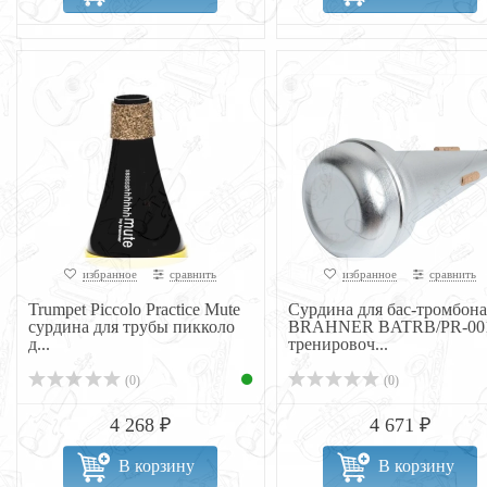
избранное
сравнить
избранное
сравнить
Trumpet Piccolo Practice Mute
Сурдина для бас-тромбона
сурдина для трубы пикколо
BRAHNER BATRB/PR-00
д...
тренировоч...
(0)
(0)
4 268 ₽
4 671 ₽
В корзину
В корзину