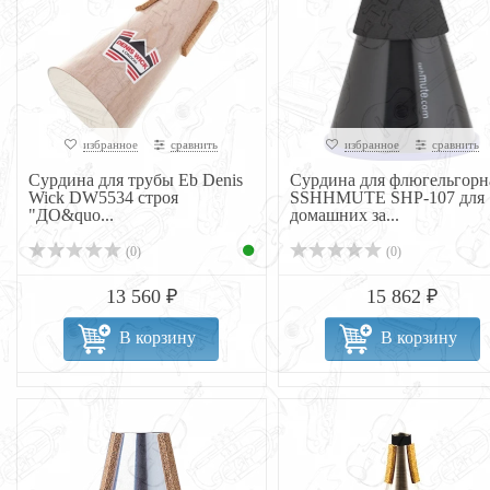
избранное
сравнить
избранное
сравнить
Сурдина для трубы Eb Denis
Cурдина для флюгельгорн
Wick DW5534 строя
SSHHMUTE SHP-107 для
"ДО&quo...
домашних за...
(0)
(0)
13 560 ₽
15 862 ₽
В корзину
В корзину