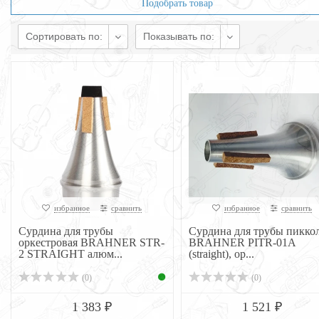
Подобрать товар
Сортировать по:
Показывать по:
избранное
сравнить
избранное
сравнить
Сурдина для трубы
Сурдина для трубы пикко
оркестровая BRAHNER STR-
BRAHNER PITR-01A
2 STRAIGHT алюм...
(straight), ор...
(0)
(0)
1 383 ₽
1 521 ₽