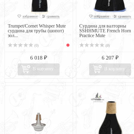
избранное
сравнить
избранное
сравнить
Trumpet/Cornet Whisper Mute
Сурдина для валторны
сурдина для трубы (шопот)
SSHHMUTE French Horn
зол...
Practice Mute
(0)
(0)
6 018 ₽
6 207 ₽
В корзину
В корзину