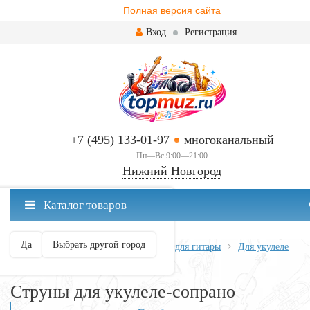
Полная версия сайта
Вход
Регистрация
+7 (495) 133-01-97
многоканальный
Пн—Вс 9:00—21:00
Нижний Новгород
✖
Каталог товаров
Нижний Новгород ваш город?
Да
Выбрать другой город
Главная
Всё для гитары
Струны для гитары
Для укулеле
Струны для укулеле-сопрано
Струны для укулеле-сопрано