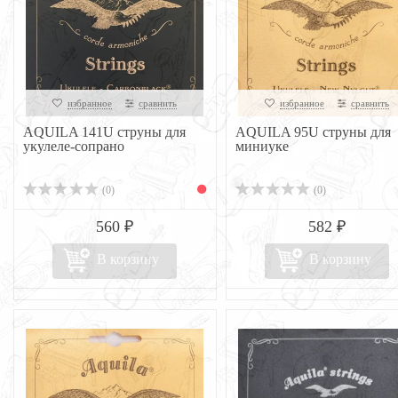
избранное
сравнить
избранное
сравнить
AQUILA 141U струны для
AQUILA 95U струны для
укулеле-сопрано
миниуке
(0)
(0)
560 ₽
582 ₽
В корзину
В корзину