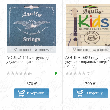
избранное
сравнить
избранное
сравнить
AQUILA 151U струны для
AQUILA 160U струны для
укулеле-сопрано
укулеле-сопрано/концерт/
тенор
(0)
(0)
670 ₽
709 ₽
В корзину
В корзину