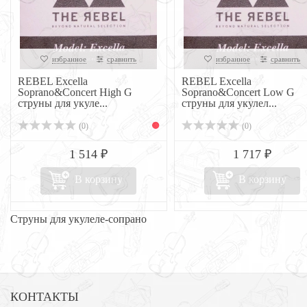
избранное
сравнить
избранное
сравнить
REBEL Excella
REBEL Excella
Soprano&Concert High G
Soprano&Concert Low G
струны для укуле...
струны для укулел...
(0)
(0)
1 514 ₽
1 717 ₽
В корзину
В корзину
Струны для укулеле-сопрано
КОНТАКТЫ