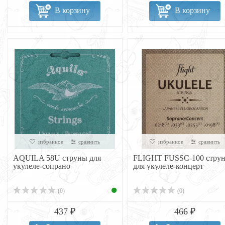
В корзину
В корзину
избранное
сравнить
избранное
сравнить
AQUILA 58U струны для
FLIGHT FUSSC-100 стру
укулеле-сопрано
для укулеле-концерт
(0)
(0)
437 ₽
466 ₽