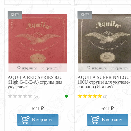
ХИТ!
ХИТ!
избранное
сравнить
избранное
сравнить
AQUILA RED SERIES 83U
AQUILA SUPER NYLGU
(High G-C-E-A) струны для
100U струны для укулеле-
укулеле-с...
сопрано (Италия)
(0)
(3)
621 ₽
621 ₽
В корзину
В корзину