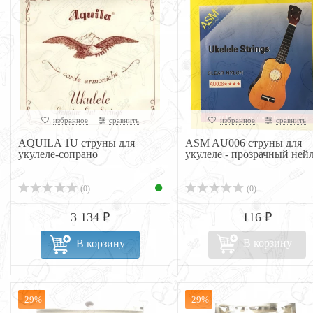
избранное
сравнить
избранное
сравнить
AQUILA 1U струны для
ASM AU006 струны для
укулеле-сопрано
укулеле - прозрачный ней
(0)
(0)
3 134 ₽
116 ₽
В корзину
В корзину
-29%
-29%