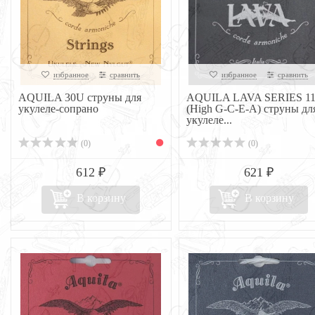
избранное
сравнить
избранное
сравнить
AQUILA 30U струны для
AQUILA LAVA SERIES 1
укулеле-сопрано
(High G-C-E-A) струны дл
укулеле...
(0)
(0)
612 ₽
621 ₽
В корзину
В корзину