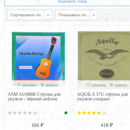
Подобрать товар
Сортировать по:
Показывать по:
избранное
сравнить
избранное
сравнить
ASM AU006B Струны для
AQUILA 57U струны для
укулеле - чёрный нейлон
укулеле-сопрано
(0)
(2)
166 ₽
418 ₽