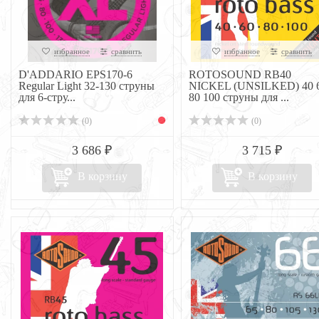
избранное
сравнить
избранное
сравнить
D'ADDARIO EPS170-6
ROTOSOUND RB40
Regular Light 32-130 струны
NICKEL (UNSILKED) 40 
для 6-стру...
80 100 струны для ...
(0)
(0)
3 686 ₽
3 715 ₽
В корзину
В корзину