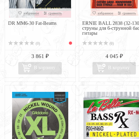
избранное
сравнить
избранное
сравнить
DR MM6-30 Fat-Beams
ERNIE BALL 2838 (32-130
струны для 6-струнной бас
гитары
(0)
(0)
3 861 ₽
4 045 ₽
В корзину
В корзину