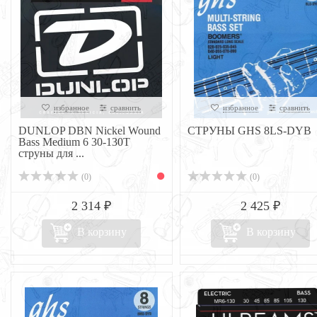
избранное
сравнить
избранное
сравнить
DUNLOP DВN Nickel Wound
СТРУНЫ GHS 8LS-DYB
Bass Medium 6 30-130Т
струны для ...
(0)
(0)
2 314 ₽
2 425 ₽
В корзину
В корзину