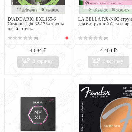
избранное
сравнить
избранное
сравнить
D'ADDARIO EXL165-6
LA BELLA RX-N6C стру
Custom Light 32-135-струны
для 6-струнной бас-гитар
для 6-струн...
(0)
(0)
4 084 ₽
4 404 ₽
В корзину
В корзину