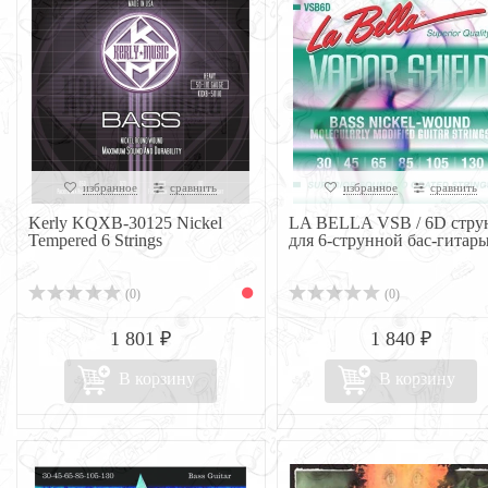
избранное
сравнить
избранное
сравнить
Kerly KQXB-30125 Nickel
LA BELLA VSB / 6D стру
Tempered 6 Strings
для 6-струнной бас-гитар
(0)
(0)
1 801 ₽
1 840 ₽
В корзину
В корзину