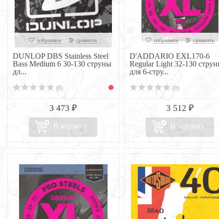
избранное
сравнить
избранное
сравнить
DUNLOP DBS Stainless Steel
D'ADDARIO EXL170-6
Bass Medium 6 30-130 струны
Regular Light 32-130 стру
дл...
для 6-стру...
(0)
(0)
3 473 ₽
3 512 ₽
В корзину
В корзину