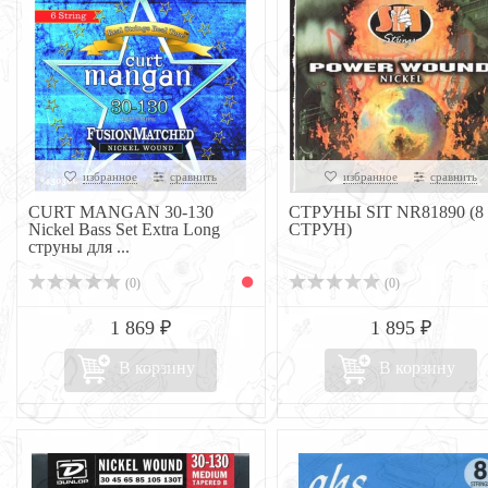
избранное
сравнить
избранное
сравнить
CURT MANGAN 30-130
СТРУНЫ SIT NR81890 (8
Nickel Bass Set Extra Long
СТРУН)
струны для ...
(0)
(0)
1 869 ₽
1 895 ₽
В корзину
В корзину