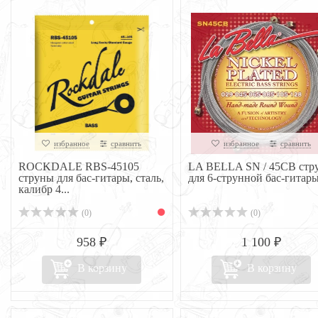
избранное
сравнить
избранное
сравнить
ROCKDALE RBS-45105
LA BELLA SN / 45CB стр
струны для бас-гитары, сталь,
для 6-струнной бас-гитар
калибр 4...
(0)
(0)
958 ₽
1 100 ₽
В корзину
В корзину