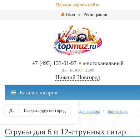
Полная версия сайта
Вход
Регистрация
+7 (495) 133-01-97
многоканальный
Пн—Вс 9:00—21:00
Нижний Новгород
✖
Каталог товаров
Нижний Новгород ваш город?
Да
Выбрать другой город
Главная
Всё для гитары
Струны для гитары
Бас-гитара
Струны для 6 и 12-струнных гитар
Струны для 6 и 12-струнных гитар