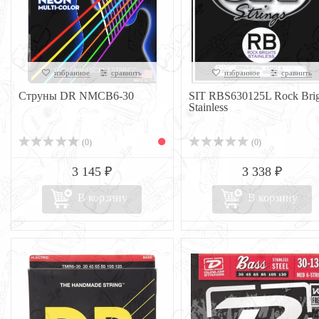
избранное
сравнить
избранное
сравнить
Струны DR NMCB6-30
SIT RBS630125L Rock Brig
Stainless
(0)
(0)
3 145 ₽
3 338 ₽
В корзину
В корзину