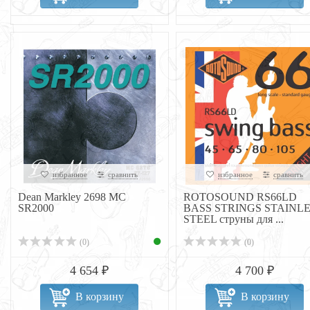
избранное
сравнить
избранное
сравнить
Dean Markley 2698 MC
ROTOSOUND RS66LD
SR2000
BASS STRINGS STAINL
STEEL струны для ...
(0)
(0)
4 654 ₽
4 700 ₽
В корзину
В корзину