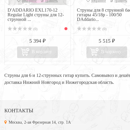
избранное
сравнить
избранное
сравнить
D'ADDARIO EXL170-12
Струны для 8 струнной ба
Regular Light струны для 12-
гитары 45/18p - 100/50
струнной ...
DAddario...
(0)
(0)
5 394 ₽
5 515 ₽
В корзину
В корзину
Струны для 6 и 12-струнных гитар купить. Самовывоз и дешё
доставка Нижний Новгород и Нижегородская область.
КОНТАКТЫ
Москва, 2-ая Фрезерная 14, стр. 1А