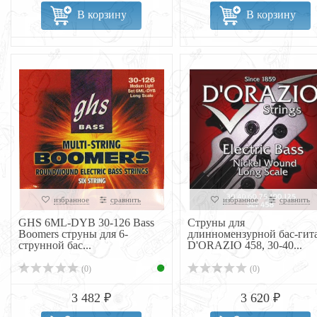
В корзину
В корзину
избранное
сравнить
избранное
сравнить
GHS 6ML-DYB 30-126 Bass
Струны для
Boomers струны для 6-
длинномензурной бас-гит
струнной бас...
D'ORAZIO 458, 30-40...
(0)
(0)
3 482 ₽
3 620 ₽