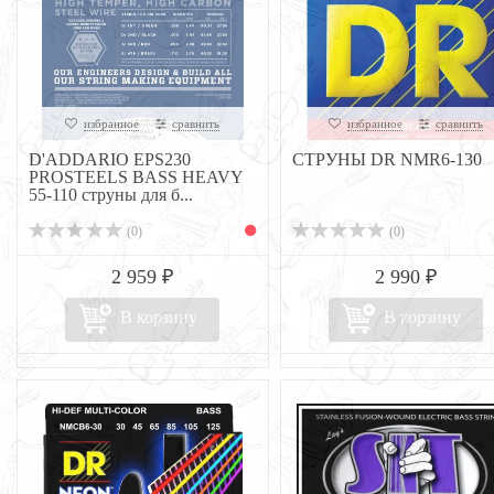
избранное
сравнить
избранное
сравнить
D'ADDARIO EPS230
СТРУНЫ DR NMR6-130
PROSTEELS BASS HEAVY
55-110 струны для б...
(0)
(0)
2 959 ₽
2 990 ₽
В корзину
В корзину