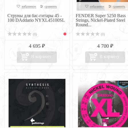
избранное
сравнить
избранное
сравнить
Струны для бас-гитары 45 -
FENDER Super 5250 Bass
100 DAddario NYXL45100SL
Strings, Nickel-Plated Steel
Round...
(0)
(0)
4 695 ₽
4 700 ₽
В корзину
В корзину