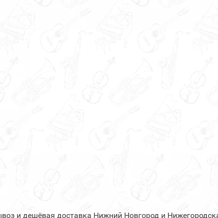
ывоз и дешёвая доставка Нижний Новгород и Нижегородска