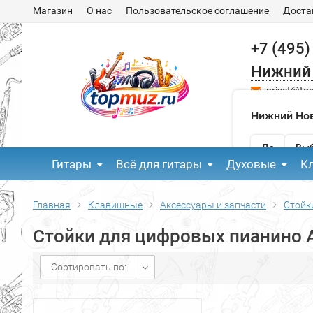
Магазин
О нас
Пользовательское соглашение
Доста
+7 (495)
Нижний
privet@to
Нижний Нов
Да
Выб
Гитары
Всё для гитары
Духовые
К
Главная
Клавишные
Аксессуары и запчасти
Стойк
Стойки для цифровых пианино A
Сортировать по: