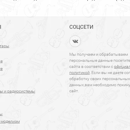
Ы
СОЦСЕТИ
итары
Мы получаем и обрабатываем
персональные данные посетит
ые
сайта в соответствии с
официа
ые
политикой
. Если вы не даете со
обработку своих персональных
данных,вам необходимо покин
сайт.
ы и радиосистемы
ры
 моделизм