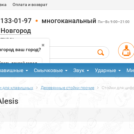
вка
Оплата и возврат
 133-01-97
многоканальный
Пн—Вс 9:00—21:00
 Новгород
pmuz.ru
✖
город ваш город?
рать другой город
лавишные
Смычковые
Звук
Ударные
Ми
и для клавишных
Деревянные стойки прочие
Стойки для цифр
lesis