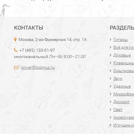
КОНТАКТЫ
РАЗДЕЛ
Москва, 2-ая Фрезерная 14, стр. 1А
Гитары
Всё для г
+7 (495) 133-01-97
Духовые
многоканальный
Пн—Вс 9:00—21:00
Клавишн
privet@topmuz.ru
Смычков
Звук
Ударные
Микрофон
Дисконт
Свет
Аксессуа
Игрушки и