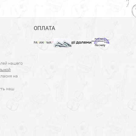
ОПЛАТА
елей нашего
льной
гласия на
уть наш