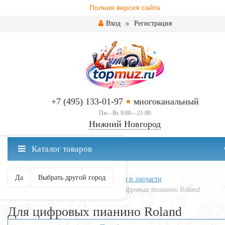
Полная версия сайта
Вход
Регистрация
+7 (495) 133-01-97
многоканальный
Пн—Вс 9:00—21:00
Нижний Новгород
✖
Каталог товаров
Нижний Новгород ваш город?
Да
Выбрать другой город
Главная
Клавишные
Аксессуары и запчасти
Стойки для клавишных
Для цифровых пианино Roland
Для цифровых пианино Roland