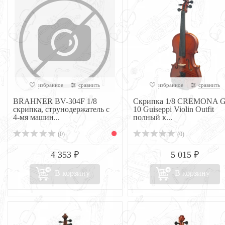
избранное
сравнить
избранное
сравнить
BRAHNER BV-304F 1/8
Скрипка 1/8 CREMONA 
скрипка, струнодержатель с
10 Guiseppi Violin Outfit
4-мя машин...
полный к...
(0)
(0)
4 353 ₽
5 015 ₽
В корзину
В корзину