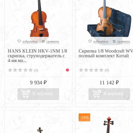
избранное
сравнить
избранное
сравнить
HANS KLEIN HKV-1NM 1/8
Скрипка 1/8 Woodcraft WV
скрипка, струнодержатель с
полный комплект Китай
4-мя ма...
(0)
(0)
9 934 ₽
11 142 ₽
В корзину
В корзину
-19%