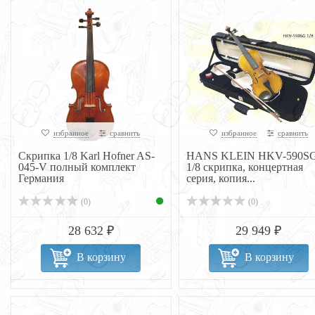
избранное
сравнить
избранное
сравнить
Скрипка 1/8 Karl Hofner AS-
HANS KLEIN HKV-590S
045-V полный комплект
1/8 скрипка, концертная
Германия
серия, копия...
(0)
(0)
28 632 ₽
29 949 ₽
В корзину
В корзину