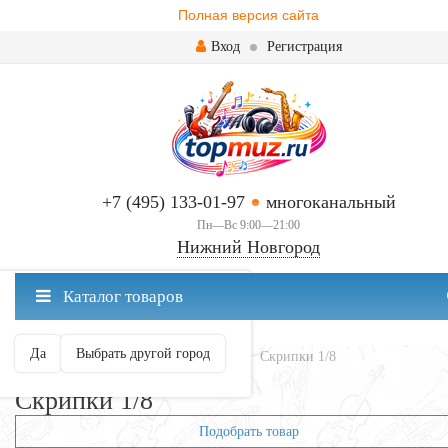
Полная версия сайта
Вход
Регистрация
+7 (495) 133-01-97
многоканальный
Пн—Вс 9:00—21:00
Нижний Новгород
✖
Каталог товаров
Нижний Новгород ваш город?
Да
Выбрать другой город
Главная
Смычковые
Скрипки
Скрипки 1/8
Скрипки 1/8
Подобрать товар