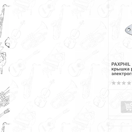
PAXPHIL
крышка р
электро