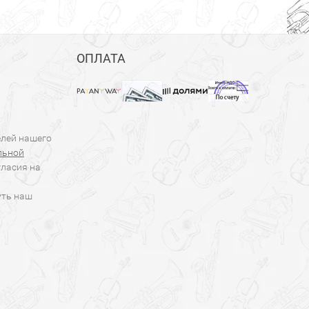
ОПЛАТА
елей нашего
льной
гласия на
уть наш