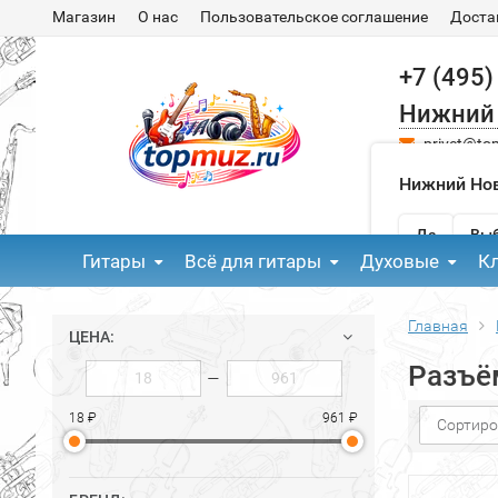
Магазин
О нас
Пользовательское соглашение
Доста
+7 (495)
Нижний
privet@to
Нижний Нов
Да
Выб
Гитары
Всё для гитары
Духовые
К
Главная
ЦЕНА:
Разъё
—
18 ₽
961 ₽
Сортиро