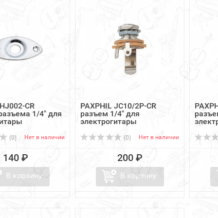
 HJ002-CR
PAXPHIL JC10/2P-CR
PAXPH
азъема 1/4" для
разъем 1/4" для
разъе
гитары
электрогитары
элект
Нет в наличии
Нет в наличии
(0)
(0)
140 ₽
200 ₽
В корзину
В корзину