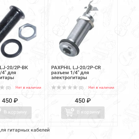
LJ-20/2P-BK
PAXPHIL LJ-20/2P-CR
/4" для
разъем 1/4" для
гитары
электрогитары
Нет в наличии
Нет в наличии
(0)
(0)
450 ₽
450 ₽
В корзину
В корзину
ля гитарных кабелей