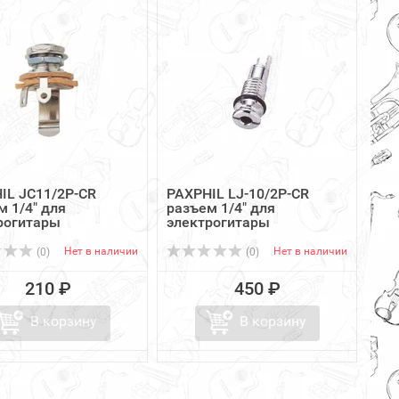
IL JC11/2P-CR
PAXPHIL LJ-10/2P-CR
м 1/4" для
разъем 1/4" для
рогитары
электрогитары
Нет в наличии
Нет в наличии
(0)
(0)
210 ₽
450 ₽
В корзину
В корзину