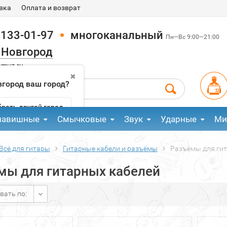
вка
Оплата и возврат
 133-01-97
многоканальный
Пн—Вс 9:00—21:00
 Новгород
pmuz.ru
✖
город ваш город?
рать другой город
лавишные
Смычковые
Звук
Ударные
Ми
Всё для гитары
Гитарные кабели и разъёмы
Разъёмы для ги
мы для гитарных кабелей
вать по: