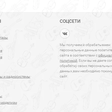
Ы
СОЦСЕТИ
итары
Мы получаем и обрабатываем
персональные данные посетит
ые
сайта в соответствии с
официа
ые
политикой
. Если вы не даете со
обработку своих персональных
данных,вам необходимо покин
сайт.
ы и радиосистемы
ры
 моделизм