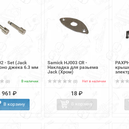
2 - Set (Jack
Samick HJ003 CR -
PAXPH
 моно джека 6.3 мм
Накладка для разьема
крышк
Jack (Хром)
элект
В наличии
Нет в наличии
(0)
(0)
961 ₽
18 ₽
В корзину
В корзину