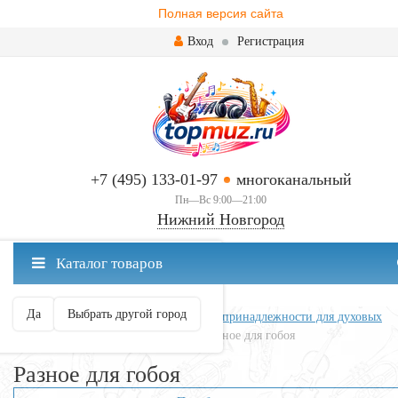
Полная версия сайта
Вход
Регистрация
+7 (495) 133-01-97
многоканальный
Пн—Вс 9:00—21:00
Нижний Новгород
✖
Каталог товаров
Нижний Новгород ваш город?
Да
Выбрать другой город
Главная
Духовые
Аксессуары и принадлежности для духовых
Принадлежности для гобоя
Разное для гобоя
Разное для гобоя