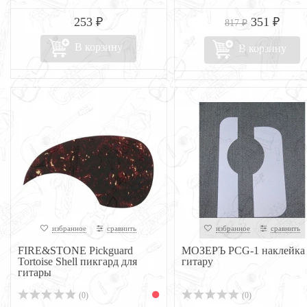
253 ₽
351 ₽
817 ₽
В корзину
В корзину
избранное
сравнить
избранное
сравнить
FIRE&STONE Pickguard
МОЗЕРЪ PCG-1 наклейка 
Tortoise Shell пикгард для
гитару
гитары
(0)
(0)