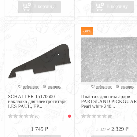
В корзину
В корзину
-30%
избранное
сравнить
избранное
сравнить
SCHALLER 15170600
Пластик для пикгардов
накладка для электрогитары
PARTSLAND PICKGUA
LES PAUL, EP...
Pearl white 240...
(0)
(0)
1 745 ₽
2 329 ₽
3 327 ₽