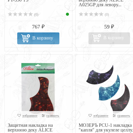
A025GP для левору...
(0)
(0)
767 ₽
59 ₽
В корзину
В корзину
избранное
сравнить
избранное
сравнить
Защитная накладка на
МОЗЕРЪ PCU-1 накладка
верхнюю деку ALICE
"капля" для укулеле целлу.