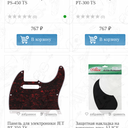
PS-450 TS
PT-300 TS
(0)
(0)
767 ₽
767 ₽
В корзину
В корзину
избранное
сравнить
избранное
сравнить
Панель для электроники JET
Защитная накладка на
PT-350 TS
верхнюю деку ALICE