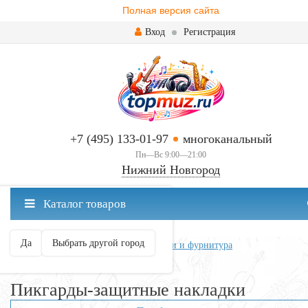
Полная версия сайта
Вход
Регистрация
+7 (495) 133-01-97
многоканальный
Пн—Вс 9:00—21:00
Нижний Новгород
✖
Каталог товаров
Нижний Новгород ваш город?
Да
Выбрать другой город
Главная
Всё для гитары
Запчасти и фурнитура
Пикгарды-защитные накладки
Пикгарды-защитные накладки