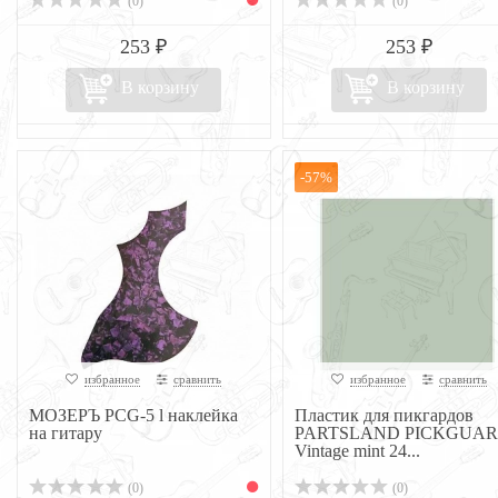
(0)
(0)
253 ₽
253 ₽
В корзину
В корзину
-57%
избранное
сравнить
избранное
сравнить
МОЗЕРЪ PCG-5 l наклейка
Пластик для пикгардов
на гитару
PARTSLAND PICKGUA
Vintage mint 24...
(0)
(0)