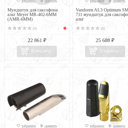
избранное
сравнить
избранное
сравнить
Мундштук для саксофона
Vandoren AL3 Optimum SM
альт Meyer MR-402-6MM
711 мундштук для саксоф
(AMR-6MM)
альт
(0)
(0)
22 861 ₽
25 688 ₽
В корзину
В корзину
избранное
сравнить
избранное
сравнить