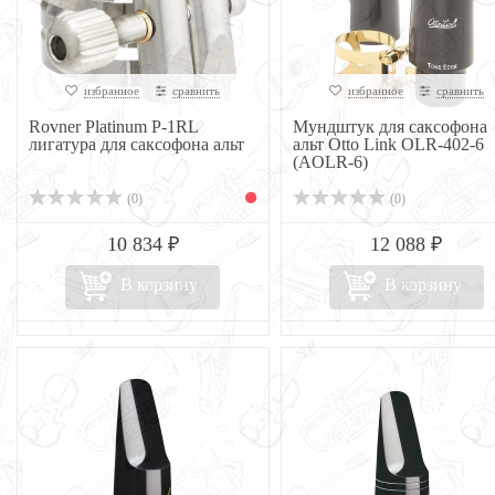
избранное
сравнить
избранное
сравнить
Rovner Platinum P-1RL
Мундштук для саксофона
лигатура для саксофона альт
альт Otto Link OLR-402-6
(AOLR-6)
(0)
(0)
10 834 ₽
12 088 ₽
В корзину
В корзину