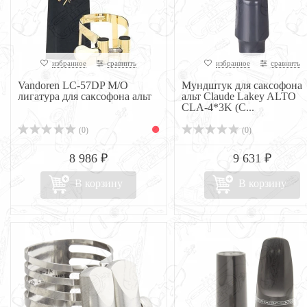
избранное
сравнить
избранное
сравнить
Vandoren LC-57DP M/O
Мундштук для саксофона
лигатура для саксофона альт
альт Claude Lakey ALTO
CLA-4*3K (C...
(0)
(0)
8 986 ₽
9 631 ₽
В корзину
В корзину