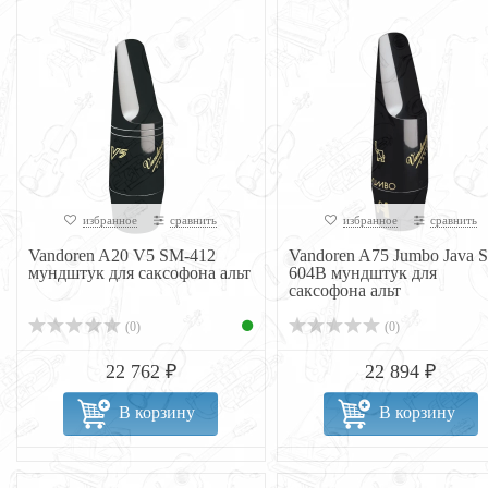
избранное
сравнить
избранное
сравнить
Vandoren A20 V5 SM-412
Vandoren A75 Jumbo Java 
мундштук для саксофона альт
604B мундштук для
саксофона альт
(0)
(0)
22 762 ₽
22 894 ₽
В корзину
В корзину