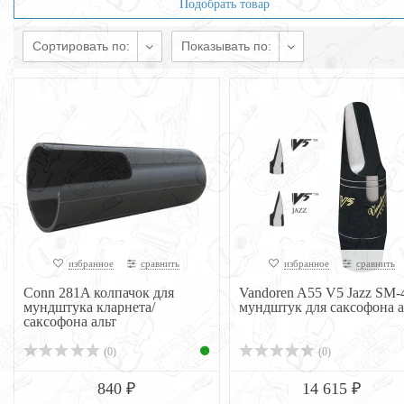
Подобрать товар
Сортировать по:
Показывать по:
избранное
сравнить
избранное
сравнить
Conn 281A колпачок для
Vandoren A55 V5 Jazz SM-
мундштука кларнета/
мундштук для саксофона а
саксофона альт
(0)
(0)
840 ₽
14 615 ₽