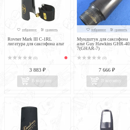
избранное
сравнить
избранное
сравнить
Rovner Mark III C-1RL
Мундштук для саксофона
лигатура для саксофона альт
альт Guy Hawkins GHR-40
7(GHAR-7)
(0)
(0)
3 883 ₽
7 666 ₽
В корзину
В корзину