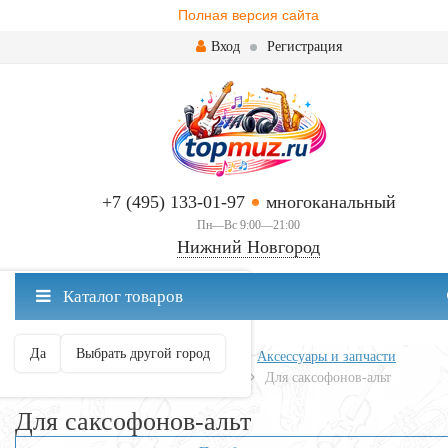
Полная версия сайта
Вход
Регистрация
+7 (495) 133-01-97
многоканальный
Пн—Вс 9:00—21:00
Нижний Новгород
✖
Каталог товаров
Нижний Новгород ваш город?
Да
Выбрать другой город
Главная
Духовые
Саксофоны
Аксессуары и запчасти
Мундштуки, колпачки, лигатуры
Для саксофонов-альт
Для саксофонов-альт