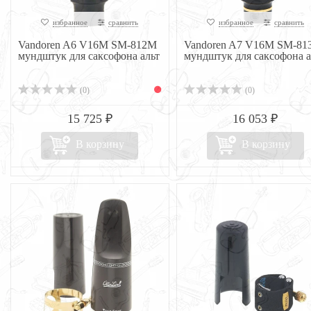
избранное
сравнить
избранное
сравнить
Vandoren A6 V16М SM-812М
Vandoren A7 V16М SM-81
мундштук для саксофона альт
мундштук для саксофона а
(0)
(0)
15 725 ₽
16 053 ₽
В корзину
В корзину