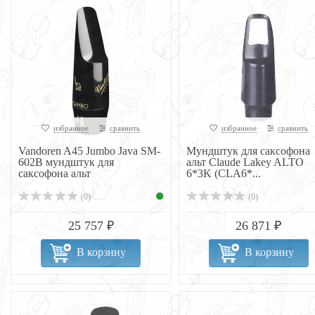
избранное
сравнить
избранное
сравнить
Vandoren A45 Jumbo Java SM-
Мундштук для саксофона
602B мундштук для
альт Claude Lakey ALTO
саксофона альт
6*3K (CLA6*...
(0)
(0)
25 757 ₽
26 871 ₽
В корзину
В корзину