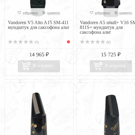
избранное
сравнить
избранное
сравнить
Vandoren V5 Alto A15 SM-411
Vandoren A5 small+ V16 S
мундштук для саксофона альт
811S+ мундштук для
саксофона альт
(0)
(0)
14 965 ₽
15 725 ₽
В корзину
В корзину