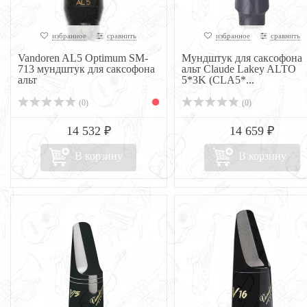
избранное
сравнить
избранное
сравнить
Vandoren AL5 Optimum SM-
Мундштук для саксофона
713 мундштук для саксофона
альт Claude Lakey ALTO
альт
5*3K (CLA5*...
(0)
(0)
14 532 ₽
14 659 ₽
В корзину
В корзину