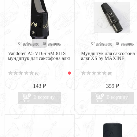
избранное
сравнить
избранное
сравнить
Vandoren A5 V16S SM-811S
Мундштук для саксофона
мундштук для саксофона альт
альт XS by MAXINE
(0)
(0)
143 ₽
359 ₽
В корзину
В корзину