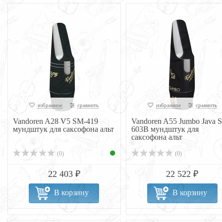
избранное
сравнить
избранное
сравнить
Vandoren A28 V5 SM-419
Vandoren A55 Jumbo Java 
мундштук для саксофона альт
603B мундштук для
саксофона альт
(0)
(0)
22 403 ₽
22 522 ₽
В корзину
В корзину