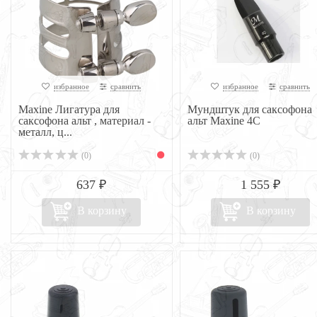
избранное
сравнить
избранное
сравнить
Maxine Лигатура для
Мундштук для саксофона
саксофона альт , материал -
альт Maxine 4C
металл, ц...
(0)
(0)
637 ₽
1 555 ₽
В корзину
В корзину