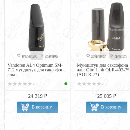
избранное
сравнить
избранное
сравнить
Vandoren AL4 Optimum SM-
Мундштук для саксофона
712 мундштук для саксофона
альт Otto Link OLR-402-7*
альт
(AOLR-7*)
(0)
(0)
24 319 ₽
25 005 ₽
В корзину
В корзину