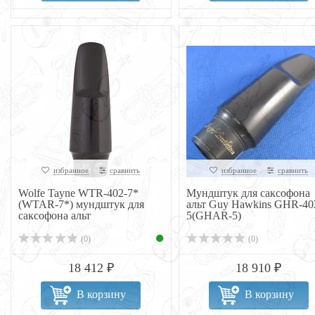
избранное
сравнить
избранное
сравнить
Wolfe Tayne WTR-402-7*
Мундштук для саксофона
(WTAR-7*) мундштук для
альт Guy Hawkins GHR-40
саксофона альт
5(GHAR-5)
(0)
(0)
18 412 ₽
18 910 ₽
В корзину
В корзину