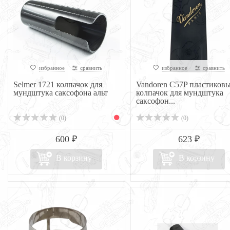
избранное
сравнить
избранное
сравнить
Selmer 1721 колпачок для
Vandoren C57P пластиков
мундштука саксофона альт
колпачок для мундштука
саксофон...
(0)
(0)
600 ₽
623 ₽
В корзину
В корзину