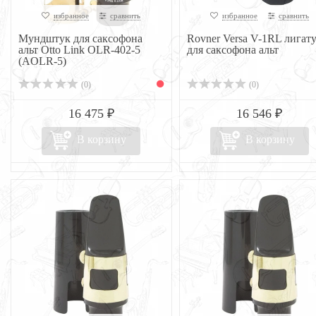
избранное
сравнить
избранное
сравнить
Мундштук для саксофона
Rovner Versa V-1RL лигат
альт Otto Link OLR-402-5
для саксофона альт
(AOLR-5)
(0)
(0)
16 475 ₽
16 546 ₽
В корзину
В корзину