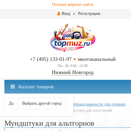
Полная версия сайта
Вход
Регистрация
+7 (495) 133-01-97
многоканальный
Пн—Вс 9:00—21:00
Нижний Новгород
✖
Каталог товаров
Нижний Новгород ваш город?
Да
Выбрать другой город
Главная
Духовые
Аксессуары и принадлежности для духовых
Мундштуки для духовых
Мундштуки для альтгорнов
Мундштуки для альтгорнов