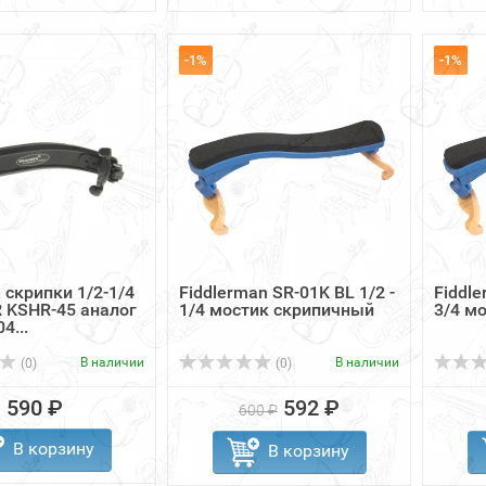
-1%
-1%
 скрипки 1/2-1/4
Fiddlerman SR-01K BL 1/2 -
Fiddle
 KSHR-45 аналог
1/4 мостик скрипичный
3/4 м
4...
В наличии
В наличии
(0)
(0)
590 ₽
592 ₽
600 ₽
В корзину
В корзину