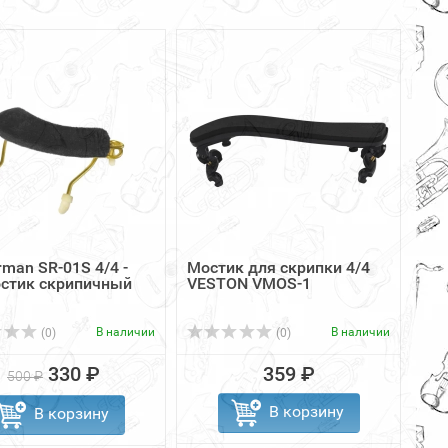
rman SR-01S 4/4 -
Мостик для скрипки 4/4
остик скрипичный
VESTON VMOS-1
В наличии
В наличии
(0)
(0)
330 ₽
359 ₽
500 ₽
В корзину
В корзину