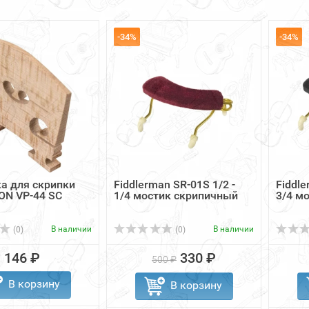
-34%
-34%
а для скрипки
Fiddlerman SR-01S 1/2 -
Fiddle
ON VP-44 SC
1/4 мостик скрипичный
3/4 м
В наличии
В наличии
(0)
(0)
146 ₽
330 ₽
500 ₽
В корзину
В корзину