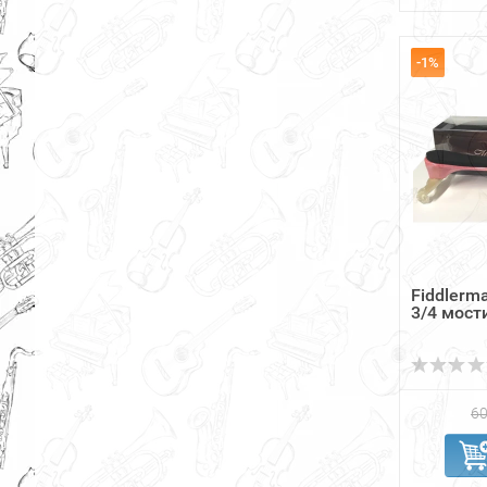
-1%
Fiddlerma
3/4 мост
60