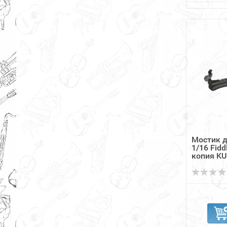
Мостик д
1/16 Fid
копия KUN