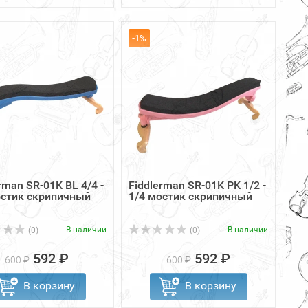
-1%
rman SR-01K BL 4/4 -
Fiddlerman SR-01K PK 1/2 -
остик скрипичный
1/4 мостик скрипичный
В наличии
В наличии
(0)
(0)
592 ₽
592 ₽
600 ₽
600 ₽
В корзину
В корзину