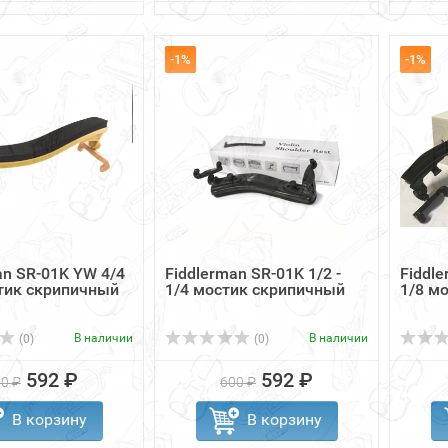
-1%
-1%
an SR-01K YW 4/4
Fiddlerman SR-01K 1/2 -
Fiddle
стик скрипичный
1/4 мостик скрипичный
1/8 м
В наличии
В наличии
(0)
(0)
592 ₽
592 ₽
0 ₽
600 ₽
В корзину
В корзину