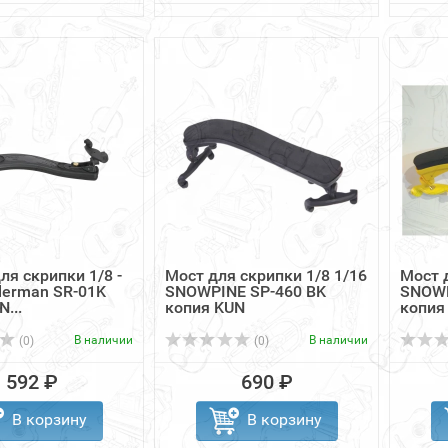
ля скрипки 1/8 -
Мост для скрипки 1/8 1/16
Мост 
dlerman SR-01K
SNOWPINE SP-460 BK
SNOWP
...
копия KUN
копия
В наличии
В наличии
(0)
(0)
592 ₽
690 ₽
В корзину
В корзину