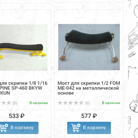
для скрипки 1/8 1/16
Мост для скрипки 1/2 FOM
INE SP-460 BKYW
ME-042 на металлической
 KUN
основе
В наличии
В наличии
(0)
(0)
533 ₽
577 ₽
В корзину
В корзину