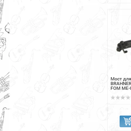
Мост для
BRAHNER
FOM ME-0