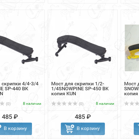
 скрипки 4/4-3/4
Мост для скрипки 1/2-
Мост 
E SP-440 BK
1/4SNOWPINE SP-450 BK
SNOWP
UN
копия KUN
копия
В наличии
В наличии
(0)
(0)
485 ₽
485 ₽
В корзину
В корзину