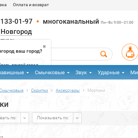
вка
Оплата и возврат
 133-01-97
многоканальный
Пн—Вс 9:00—21:00
 Новгород
pmuz.ru
✖
город ваш город?
рать другой город
лавишные
Смычковые
Звук
Ударные
Ми
Смычковые
Скрипки
Аксессуары
Мостики
ки
вать по:
Показывать по:
→