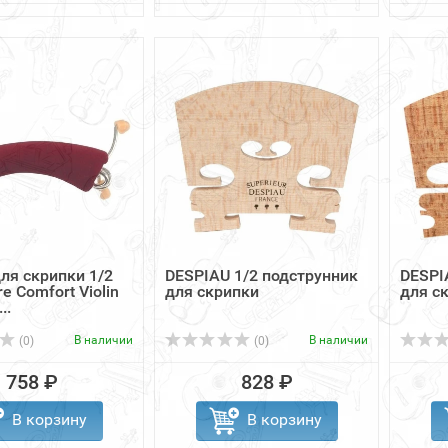
ля скрипки 1/2
DESPIAU 1/2 подструнник
DESPI
e Comfort Violin
для скрипки
для с
..
В наличии
В наличии
(0)
(0)
758 ₽
828 ₽
В корзину
В корзину