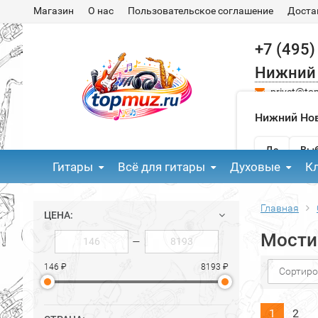
Магазин
О нас
Пользовательское соглашение
Доста
+7 (495)
Нижний
privet@to
Нижний Нов
Да
Выб
Гитары
Всё для гитары
Духовые
К
Главная
ЦЕНА:
Мости
—
146 ₽
8193 ₽
Сортиро
1
2