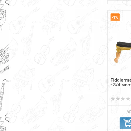
-1%
Fiddlerm
- 3/4 мо
60