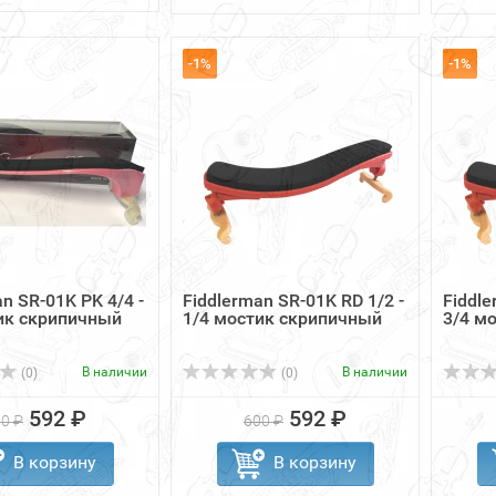
-1%
-1%
n SR-01K PK 4/4 -
Fiddlerman SR-01K RD 1/2 -
Fiddle
ик скрипичный
1/4 мостик скрипичный
3/4 м
В наличии
В наличии
(0)
(0)
592 ₽
592 ₽
0 ₽
600 ₽
В корзину
В корзину