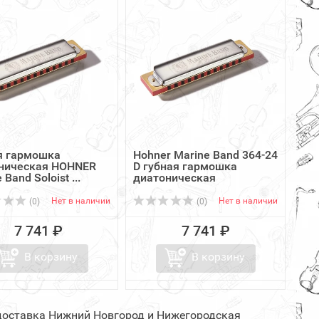
я гармошка
Hohner Marine Band 364-24
ническая HOHNER
D губная гармошка
 Band Soloist ...
диатоническая
Нет в наличии
Нет в наличии
(0)
(0)
7 741 ₽
7 741 ₽
В корзину
В корзину
 доставка Нижний Новгород и Нижегородская