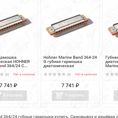
гармошка
Hohner Marine Band 364-24
Губна
ческая HOHNER
G губная гармошка
диато
nd 364/24 C...
диатоническая
Marine
Нет в наличии
Нет в наличии
(0)
(0)
7 741 ₽
7 741 ₽
В корзину
В корзину
nd 364/24 губные гармошки купить. Самовывоз и дешёвая