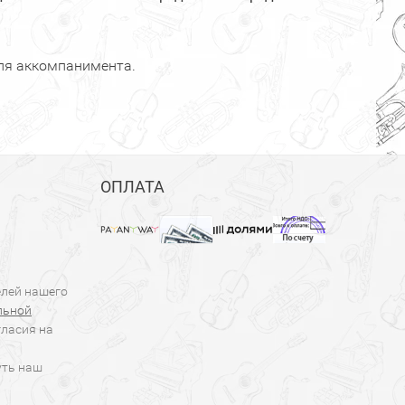
для аккомпанимента.
ОПЛАТА
елей нашего
льной
гласия на
уть наш