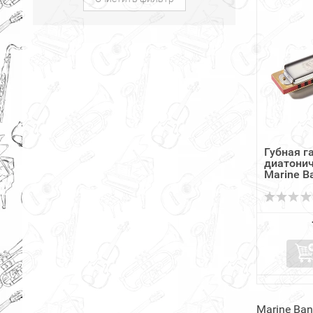
Губная 
диатони
Marine Ba
Marine Ba