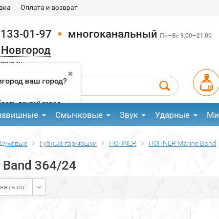
вка
Оплата и возврат
 133-01-97
многоканальный
Пн—Вс 9:00—21:00
 Новгород
pmuz.ru
✖
город ваш город?
рать другой город
лавишные
Смычковые
Звук
Ударные
Ми
Духовые
Губные гармошки
HOHNER
HOHNER Marine Band
 Band 364/24
вать по: