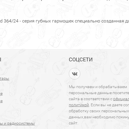
nd 364/24 - серия губных гармошек специально созданная 
Ы
СОЦСЕТИ
итары
Мы получаем и обрабатываем
персональные данные посетит
ые
сайта в соответствии с
официа
ые
политикой
. Если вы не даете со
обработку своих персональных
данных,вам необходимо покин
сайт.
ы и радиосистемы