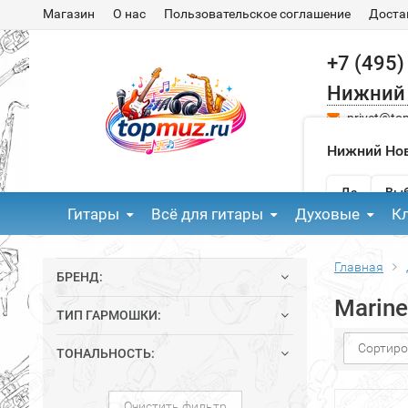
Магазин
О нас
Пользовательское соглашение
Доста
+7 (495)
Нижний
privet@to
Нижний Нов
Да
Выб
Гитары
Всё для гитары
Духовые
К
Главная
БРЕНД:
Marine
ТИП ГАРМОШКИ:
Сортиро
ТОНАЛЬНОСТЬ:
Очистить фильтр