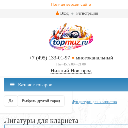
Полная версия сайта
Вход
Регистрация
+7 (495) 133-01-97
многоканальный
Пн—Вс 9:00—21:00
Нижний Новгород
✖
Каталог товаров
Нижний Новгород ваш город?
Да
Выбрать другой город
Главная
Духовые
Кларнеты
Мундштуки для кларнетов
Лигатуры для кларнета
Лигатуры для кларнета