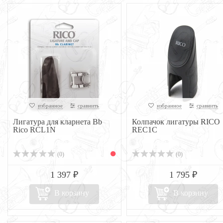
избранное
сравнить
избранное
сравнить
Лигатура для кларнета Bb
Колпачок лигатуры RICO
Rico RCL1N
REC1C
(0)
(0)
1 397 ₽
1 795 ₽
В корзину
В корзину