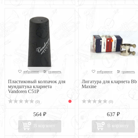
избранное
сравнить
избранное
сравнить
Пластиковый колпачок для
Лигатура для кларнета Bb
мундштука кларнета
Maxine
Vandoren C51P
(0)
(0)
564 ₽
637 ₽
В корзину
В корзину