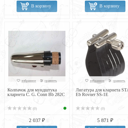
В корзину
В корзину
избранное
сравнить
избранное
сравнить
Колпачок для мундштука
Лигатура для кларнета S
кларнета C. G. Conn Bb 282C
Eb Rovner SS-1E
(0)
(0)
2 037 ₽
5 871 ₽