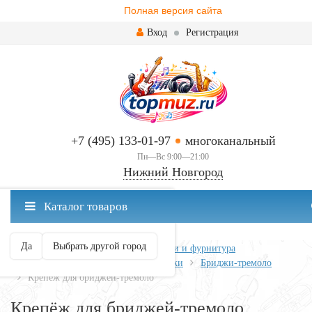
Полная версия сайта
Вход
Регистрация
+7 (495) 133-01-97
многоканальный
Пн—Вс 9:00—21:00
Нижний Новгород
✖
Каталог товаров
Нижний Новгород ваш город?
Да
Выбрать другой город
Главная
Всё для гитары
Запчасти и фурнитура
Бриджи, струнодержатели, колышки
Бриджи-тремоло
Крепёж для бриджей-тремоло
Крепёж для бриджей-тремоло