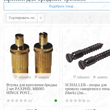
Подобрать товар
Сортировать по:
избранное
сравнить
избранное
сравнить
Втулка для крепления бриджа
SCHALLER - опоры для
2 шт PAXPHIL MB005
тремоло саморезного типа
HINGE POST...
(black) (2ш...
(0)
(0)