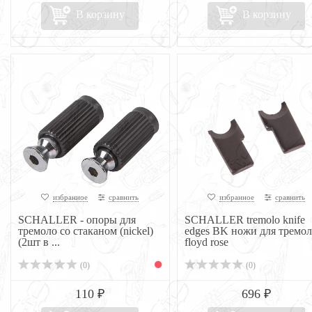
В корзину
В корзину
избранное
сравнить
избранное
сравнить
SCHALLER - опоры для
SCHALLER tremolo knife
тремоло со стаканом (nickel)
edges BK ножи для тремол
(2шт в ...
floyd rose
(0)
(0)
110 ₽
696 ₽