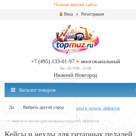
Полная версия сайта
Вход
Регистрация
+7 (495) 133-01-97
многоканальный
Пн—Вс 9:00—21:00
Нижний Новгород
✖
Каталог товаров
Нижний Новгород ваш город?
Да
Выбрать другой город
Главная
Всё для гитары
Процессоры и педали эффектов
Аксессуары для эффектов
Кейсы и чехлы для гитарных педалей эффектов
Кейсы и чехлы для гитарных педалей