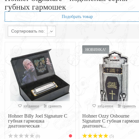
губных гармошек
Подобрать товар
Сортировать по:
НОВИНКА!
избранное
сравнить
избранное
сравнить
Hohner Billy Joel Signature C
Hohner Ozzy Osbourne
губная гармошка
Signature C губная гармош
диатоническая
диатонич...
(0)
(5)