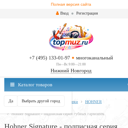
Полная версия сайта
Вход
Регистрация
+7 (495) 133-01-97
многоканальный
Пн—Вс 9:00—21:00
Нижний Новгород
✖
Каталог товаров
Нижний Новгород ваш город?
Да
Выбрать другой город
Главная
Духовые
Губные гармошки
HOHNER
Hohner Limited Edition
Hohner Signature - подписная серия губных гармошек
Hohner Signature - подписная серия