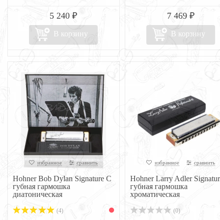
5 240 ₽
7 469 ₽
В корзину
В корзину
избранное
сравнить
избранное
сравнить
Hohner Bob Dylan Signature C
Hohner Larry Adler Signatu
губная гармошка
губная гармошка
диатоническая
хроматическая
(4)
(0)