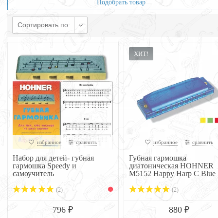
Подобрать товар
Сортировать по:
ХИТ!
избранное
сравнить
избранное
сравнить
Набор для детей- губная
Губная гармошка
гармошка Speedy и
диатоническая HOHNER
самоучитель
M5152 Happy Harp C Blue
(2)
(2)
796 ₽
880 ₽