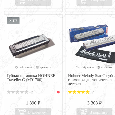
ХИТ!
избранное
сравнить
избранное
сравнить
Губная гармошка HOHNER
Hohner Melody Star C губн
Traveller C (M91700)
гармошка диатоническая
детская
(0)
(3)
1 890 ₽
3 308 ₽
В корзину
В корзину