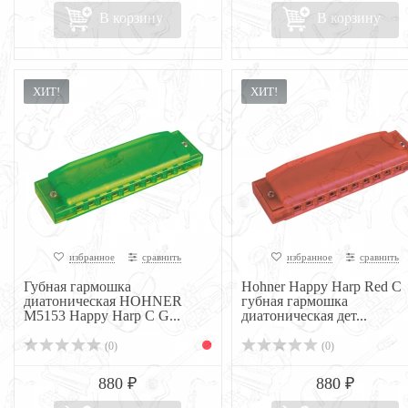
В корзину
В корзину
ХИТ!
ХИТ!
избранное
сравнить
избранное
сравнить
Губная гармошка
Hohner Happy Harp Red C
диатоническая HOHNER
губная гармошка
M5153 Happy Harp C G...
диатоническая дет...
(0)
(0)
880 ₽
880 ₽