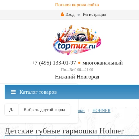
Полная версия сайта
Вход
Регистрация
+7 (495) 133-01-97
многоканальный
Пн—Вс 9:00—21:00
Нижний Новгород
✖
Каталог товаров
Нижний Новгород ваш город?
Да
Выбрать другой город
Главная
Духовые
Губные гармошки
HOHNER
Детские губные гармошки Hohner
Детские губные гармошки Hohner