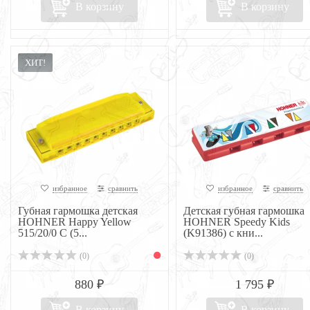
В корзину
В корзину
ХИТ!
избранное
сравнить
избранное
сравнить
Губная гармошка детская
Детская губная гармошка
HOHNER Happy Yellow
HOHNER Speedy Kids
515/20/0 C (5...
(K91386) с кни...
(0)
(0)
880 ₽
1 795 ₽
В корзину
В корзину