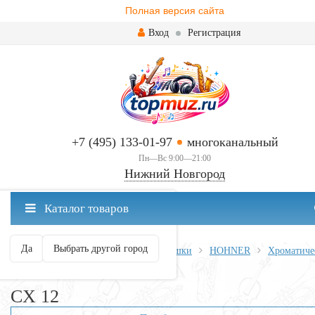
Полная версия сайта
Вход
Регистрация
+7 (495) 133-01-97
многоканальный
Пн—Вс 9:00—21:00
Нижний Новгород
✖
Каталог товаров
Нижний Новгород ваш город?
Да
Выбрать другой город
Главная
Духовые
Губные гармошки
HOHNER
Хроматиче
CX 12
CX 12