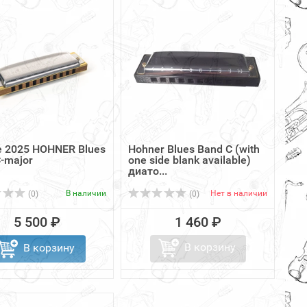
e 2025 HOHNER Blues
Hohner Blues Band C (with
-major
one side blank available)
диато...
В наличии
Нет в наличии
(0)
(0)
5 500 ₽
1 460 ₽
В корзину
В корзину