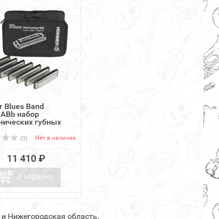
r Blues Band
ABb набор
нических губных
Нет в наличии
(0)
11 410 ₽
В корзину
 и Нижегородская область.