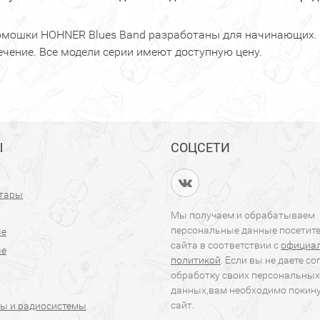
рмошки HOHNER Blues Band разработаны для начинающих. О
ечение. Все модели серии имеют доступную цену.
Ы
СОЦСЕТИ
итары
Мы получаем и обрабатываем
персональные данные посетит
ые
сайта в соответствии с
официа
ые
политикой
. Если вы не даете со
обработку своих персональных
данных,вам необходимо покин
сайт.
ы и радиосистемы