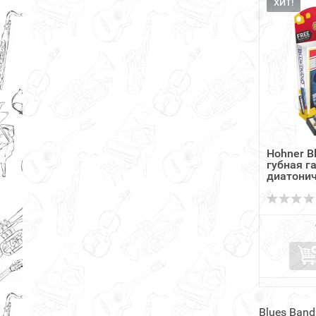
ХИТ!
Hohner B
губная 
диатони
Blues Ban