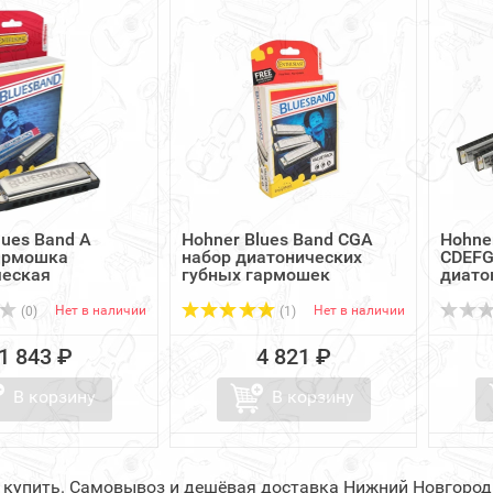
lues Band A
Hohner Blues Band CGA
Hohne
гармошка
набор диатонических
CDEFG
ческая
губных гармошек
диато
гар...
Нет в наличии
Нет в наличии
(0)
(1)
1 843 ₽
4 821 ₽
В корзину
В корзину
d купить. Самовывоз и дешёвая доставка Нижний Новгород