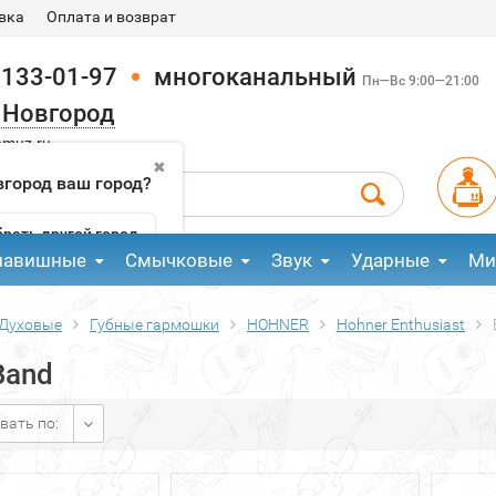
вка
Оплата и возврат
 133-01-97
многоканальный
Пн—Вс 9:00—21:00
 Новгород
pmuz.ru
✖
город ваш город?
рать другой город
лавишные
Смычковые
Звук
Ударные
Ми
Духовые
Губные гармошки
HOHNER
Hohner Enthusiast
Band
вать по: