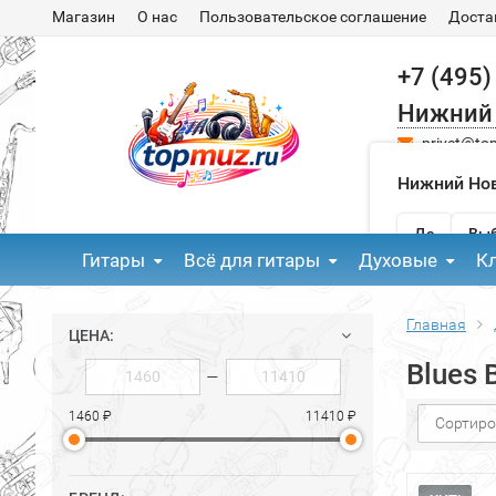
Магазин
О нас
Пользовательское соглашение
Доста
+7 (495)
Нижний
privet@to
Нижний Нов
Да
Выб
Гитары
Всё для гитары
Духовые
К
Главная
ЦЕНА:
Blues 
—
1460 ₽
11410 ₽
Сортиро