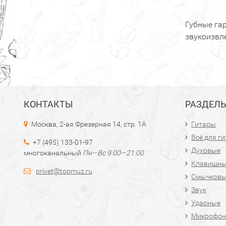
Губные га
звукоизвл
КОНТАКТЫ
РАЗДЕЛ
Москва, 2-ая Фрезерная 14, стр. 1А
Гитары
Всё для г
+7 (495) 133-01-97
Духовые
многоканальный
Пн—Вс 9:00—21:00
Клавишн
privet@topmuz.ru
Смычков
Звук
Ударные
Микрофон