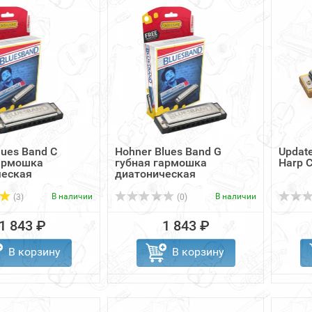
lues Band C
Hohner Blues Band G
Updat
гармошка
губная гармошка
Harp C
ческая
диатоническая
В наличии
В наличии
(3)
(0)
1 843 ₽
1 843 ₽
В корзину
В корзину