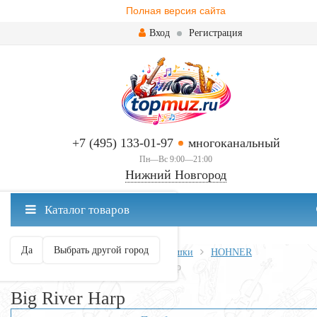
Полная версия сайта
Вход
Регистрация
+7 (495) 133-01-97
многоканальный
Пн—Вс 9:00—21:00
Нижний Новгород
✖
Каталог товаров
Нижний Новгород ваш город?
Да
Выбрать другой город
Главная
Духовые
Губные гармошки
HOHNER
Hohner MS Series
Big River Harp
Big River Harp