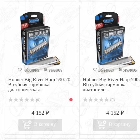
избранное
сравнить
избранное
сравнить
Hohner Big River Harp 590-20
Hohner Big River Harp 590
B губная гармошка
Bb губная гармошка
диатоническая
диатониче...
(0)
(0)
4 152 ₽
4 152 ₽
В корзину
В корзину