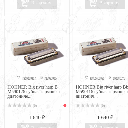
В корзину
В корзину
избранное
сравнить
избранное
сравнить
HOHNER Big river harp B
HOHNER Big river harp B
M590126 губная гармошка
M590116 губная гармошка
диатониче...
диатонич...
(0)
(0)
1 640 ₽
1 640 ₽
В корзину
В корзину