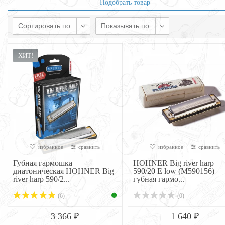
Подобрать товар
Сортировать по:
Показывать по:
ХИТ!
избранное
сравнить
избранное
сравнить
Губная гармошка
HOHNER Big river harp
диатоническая HOHNER Big
590/20 E low (M590156)
river harp 590/2...
губная гармо...
(6)
(0)
3 366 ₽
1 640 ₽