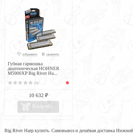
избранное
сравнить
Губная гармошка
диатоническая HOHNER
M5900XP Big River Ha...
(0)
10 632 ₽
В корзину
Big River Harp купить. Самовывоз и дешёвая доставка Нижни