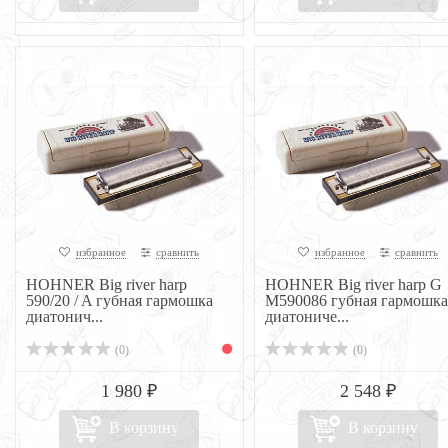
избранное
сравнить
избранное
сравнить
HOHNER Big river harp
HOHNER Big river harp G
590/20 / A губная гармошка
M590086 губная гармошка
диатонич...
диатониче...
(0)
(0)
1 980 ₽
2 548 ₽
В корзину
В корзину