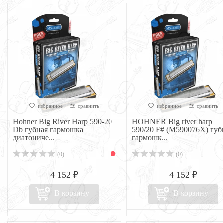
избранное
сравнить
избранное
сравнить
Hohner Big River Harp 590-20
HOHNER Big river harp
Db губная гармошка
590/20 F# (M590076X) губ
диатониче...
гармошк...
(0)
(0)
4 152 ₽
4 152 ₽
В корзину
В корзину