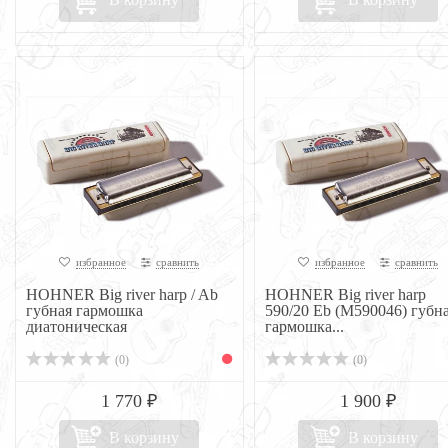
избранное
сравнить
избранное
сравнить
HOHNER Big river harp / Ab
HOHNER Big river harp
губная гармошка
590/20 Eb (M590046) губн
диатоническая
гармошка...
(0)
(0)
1 770 ₽
1 900 ₽
В корзину
В корзину