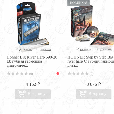
НОВИНКА!
избранное
сравнить
избранное
сравнить
Hohner Big River Harp 590-20
HOHNER Step by Step Big
Eb губная гармошка
river harp C губная гармош
диатониче...
диат...
(0)
(0)
4 152 ₽
8 876 ₽
В корзину
В корзину