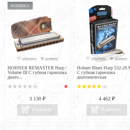
НОВИНКА!
избранное
сравнить
избранное
сравнить
HOHNER REMASTER Harp /
Hohner Blues Harp 532-20
Volume III C губная гармошка
C губная гармошка
диато...
диатоническая
(0)
(4)
3 130 ₽
4 462 ₽
В корзину
В корзину