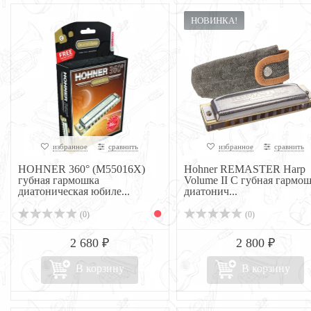
НОВИНКА!
избранное
сравнить
избранное
сравнить
HOHNER 360° (M55016X)
Hohner REMASTER Harp
губная гармошка
Volume II C губная гармо
диатоническая юбиле...
диатонич...
(0)
(0)
2 680 ₽
2 800 ₽
В корзину
В корзину