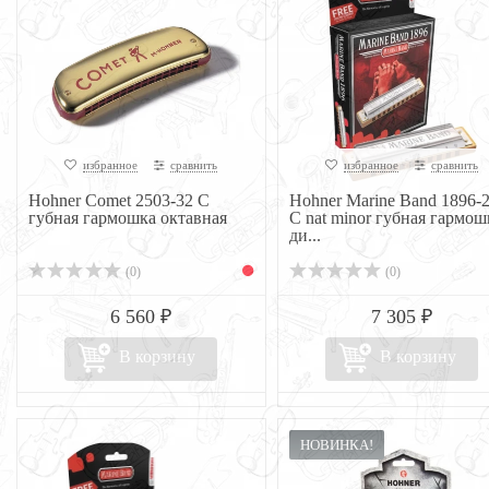
избранное
сравнить
избранное
сравнить
Hohner Comet 2503-32 C
Hohner Marine Band 1896-
губная гармошка октавная
C nat minor губная гармош
ди...
(0)
(0)
6 560 ₽
7 305 ₽
В корзину
В корзину
НОВИНКА!