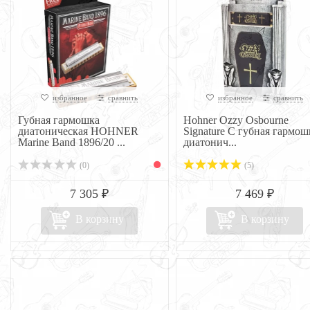
избранное
сравнить
избранное
сравнить
Губная гармошка
Hohner Ozzy Osbourne
диатоническая HOHNER
Signature C губная гармош
Marine Band 1896/20 ...
диатонич...
(0)
(5)
7 305 ₽
7 469 ₽
В корзину
В корзину