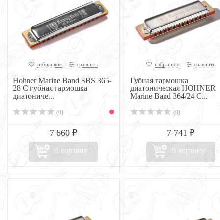
избранное
сравнить
избранное
сравнить
Hohner Marine Band SBS 365-
Губная гармошка
28 C губная гармошка
диатоническая HOHNER
диатониче...
Marine Band 364/24 C...
(0)
(0)
7 660 ₽
7 741 ₽
В корзину
В корзину