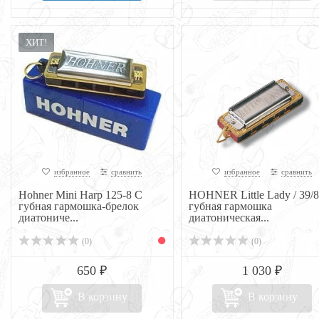
ХИТ!
избранное
сравнить
избранное
сравнить
Hohner Mini Harp 125-8 C
HOHNER Little Lady / 39/8
губная гармошка-брелок
губная гармошка
диатониче...
диатоническая...
(0)
(0)
650 ₽
1 030 ₽
В корзину
В корзину