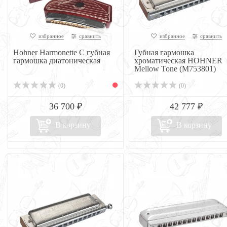
избранное
сравнить
избранное
сравнить
Hohner Harmonette C губная
Губная гармошка
гармошка диатоническая
хроматическая HOHNER
Mellow Tone (M753801)
(0)
(0)
36 700 ₽
42 777 ₽
В корзину
В корзину