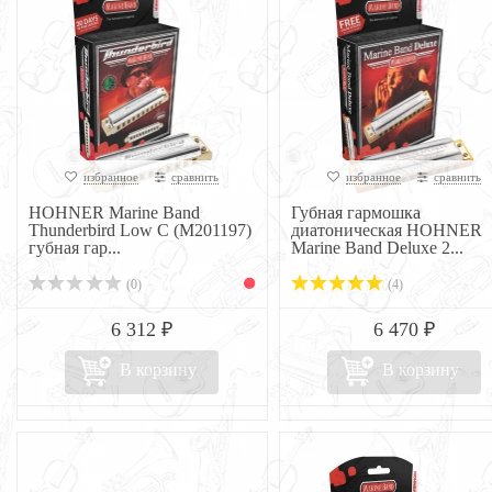
избранное
сравнить
избранное
сравнить
HOHNER Marine Band
Губная гармошка
Thunderbird Low C (M201197)
диатоническая HOHNER
губная гар...
Marine Band Deluxe 2...
(0)
(4)
6 312 ₽
6 470 ₽
В корзину
В корзину