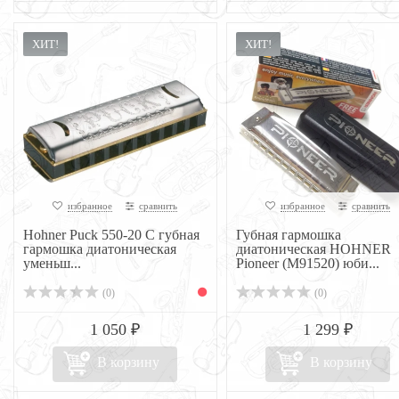
ХИТ!
ХИТ!
избранное
сравнить
избранное
сравнить
Hohner Puck 550-20 C губная
Губная гармошка
гармошка диатоническая
диатоническая HOHNER
уменьш...
Pioneer (M91520) юби...
(0)
(0)
1 050 ₽
1 299 ₽
В корзину
В корзину