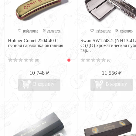
избранное
сравнить
избранное
сравнить
Hohner Comet 2504-40 C
Swan SW1248-5 (NH13-41
губная гармошка октавная
C (ДО) хроматическая губ
гар...
(0)
(0)
10 748 ₽
11 556 ₽
В корзину
В корзину