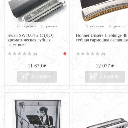
избранное
сравнить
избранное
сравнить
Swan SW1664-2 C (ДО)
Hohner Unsere Lieblinge 48
хроматическая губная
губная гармошка октавная
гармошка
(0)
(0)
11 679 ₽
12 077 ₽
В корзину
В корзину