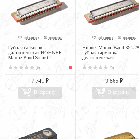
избранное
сравнить
избранное
сравнить
Губная гармошка
Hohner Marine Band 365-2
диатоническая HOHNER
губная гармошка
Marine Band Soloist ...
диатоническая
(0)
(0)
7 741 ₽
9 865 ₽
В корзину
В корзину