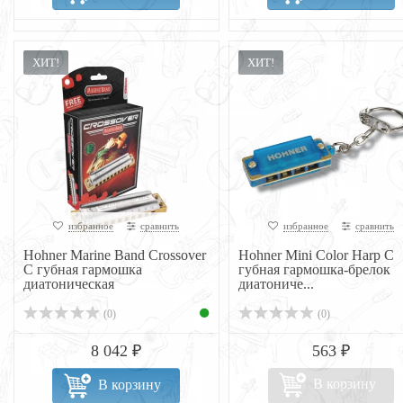
ХИТ!
ХИТ!
избранное
сравнить
избранное
сравнить
Hohner Marine Band Crossover
Hohner Mini Color Harp C
C губная гармошка
губная гармошка-брелок
диатоническая
диатониче...
(0)
(0)
8 042 ₽
563 ₽
В корзину
В корзину