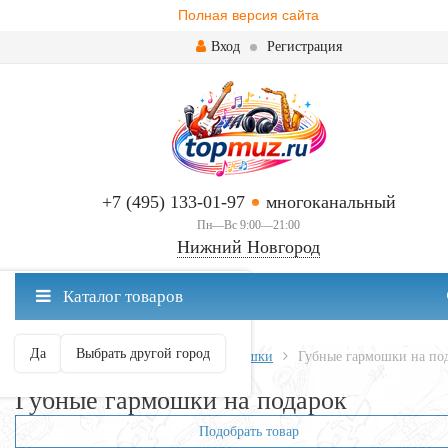
Полная версия сайта
Вход
Регистрация
+7 (495) 133-01-97
многоканальный
Пн—Вс 9:00—21:00
Нижний Новгород
✖
Каталог товаров
Нижний Новгород ваш город?
Да
Выбрать другой город
Главная
Духовые
Губные гармошки
Губные гармошки на по
Губные гармошки на подарок
Подобрать товар