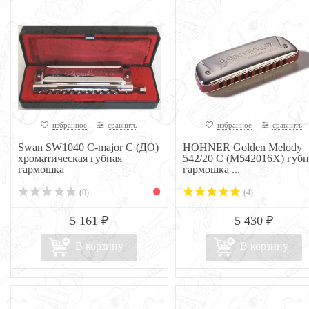
избранное
сравнить
избранное
сравнить
Swan SW1040 C-major C (ДО)
HOHNER Golden Melody
хроматическая губная
542/20 C (M542016X) губн
гармошка
гармошка ...
(0)
(4)
5 161 ₽
5 430 ₽
В корзину
В корзину