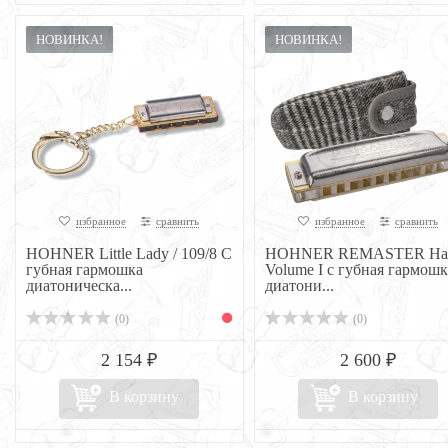
НОВИНКА!
НОВИНКА!
избранное
сравнить
избранное
сравнить
HOHNER Little Lady / 109/8 C
HOHNER REMASTER Har
губная гармошка
Volume I с губная гармошк
диатоническа...
диатони...
(0)
(0)
2 154 ₽
2 600 ₽
В корзину
В корзину