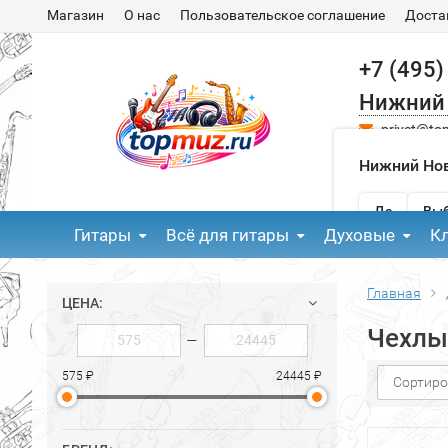
Магазин
О нас
Пользовательское соглашение
Доста
+7 (495)
Нижний
privet@to
Нижний Нов
Да
Выб
Гитары
Всё для гитары
Духовые
К
Главная
ЦЕНА:
Чехлы
—
575 ₽
24445 ₽
Сортиро