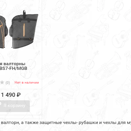
я валторны
RBS7-FH/MGB
Нет в наличии
(0)
11 490 ₽
В корзину
 валторн, а также защитные чехлы- рубашки и чехлы для 