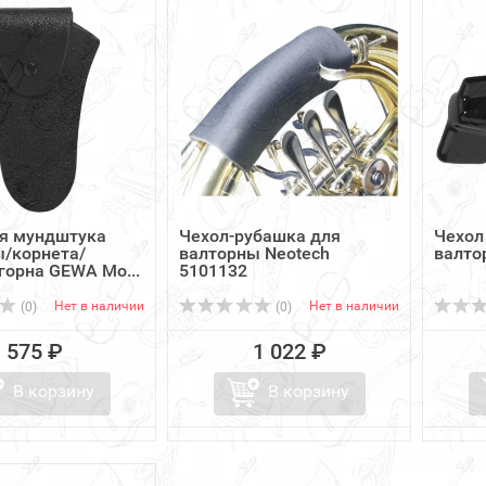
ля мундштука
Чехол-рубашка для
Чехол
ы/корнета/
валторны Neotech
валто
орна GEWA Mo...
5101132
Нет в наличии
Нет в наличии
(0)
(0)
575 ₽
1 022 ₽
В корзину
В корзину