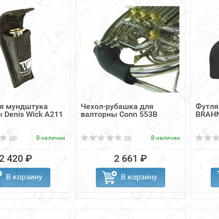
ля мундштука
Чехол-рубашка для
Футля
 Denis Wick A211
валторны Conn 553B
BRAHN
В наличии
В наличии
(0)
(0)
2 420 ₽
2 661 ₽
В корзину
В корзину