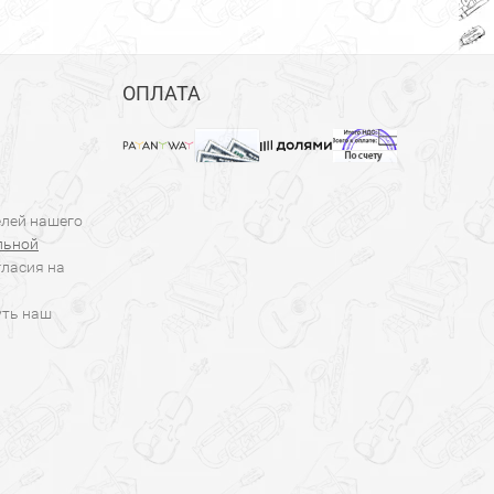
ОПЛАТА
елей нашего
льной
гласия на
уть наш