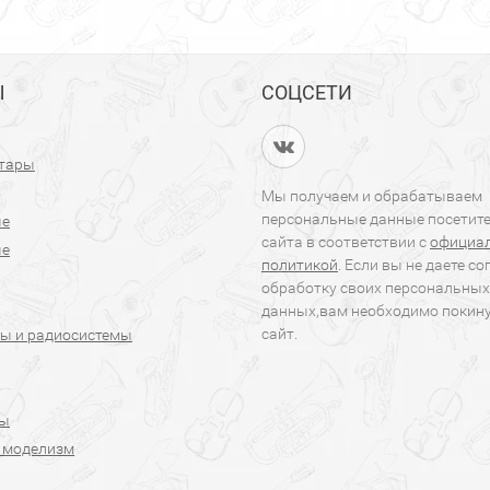
Ы
СОЦСЕТИ
итары
Мы получаем и обрабатываем
персональные данные посетит
ые
сайта в соответствии с
официа
ые
политикой
. Если вы не даете со
обработку своих персональных
данных,вам необходимо покин
сайт.
ы и радиосистемы
ры
 моделизм