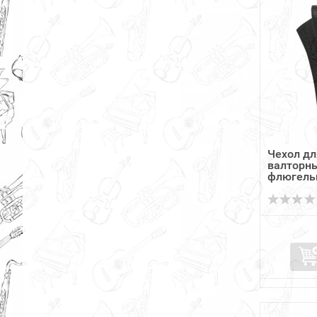
Чехол д
валторн
флюгельг