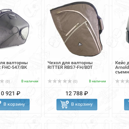
для валторны
Чехол для валторны
Кейс 
 FHC-547/BK
RITTER RBS7-FH/BDT
Arnol
съемн
В наличии
В наличии
(0)
(0)
10 921 ₽
12 788 ₽
В корзину
В корзину