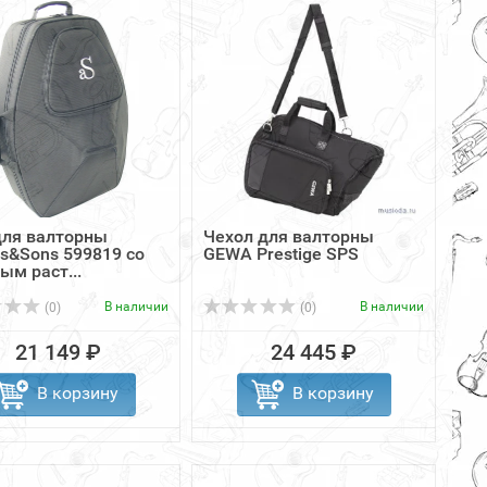
для валторны
Чехол для валторны
ds&Sons 599819 со
GEWA Prestige SPS
ым раст...
В наличии
В наличии
(0)
(0)
21 149 ₽
24 445 ₽
В корзину
В корзину