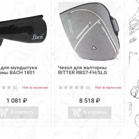
 для мундштука
Чехол для валторны
рны BACH 1801
RITTER RBS7-FH/SLG
Нет в наличии
Нет в наличии
(0)
(0)
1 081 ₽
8 518 ₽
В корзину
В корзину