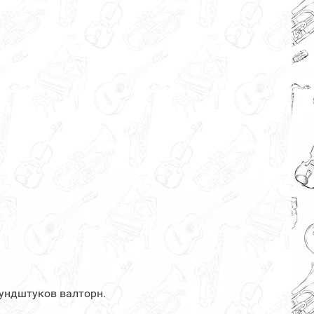
мундштуков валторн.