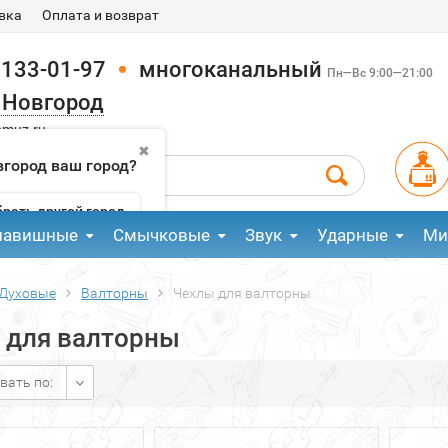
вка
Оплата и возврат
 133-01-97
многоканальный
Пн—Вс 9:00—21:00
 Новгород
pmuz.ru
✖
город ваш город?
рать другой город
лавишные
Смычковые
Звук
Ударные
Ми
Духовые
Валторны
Чехлы для валторны
 для валторны
вать по: