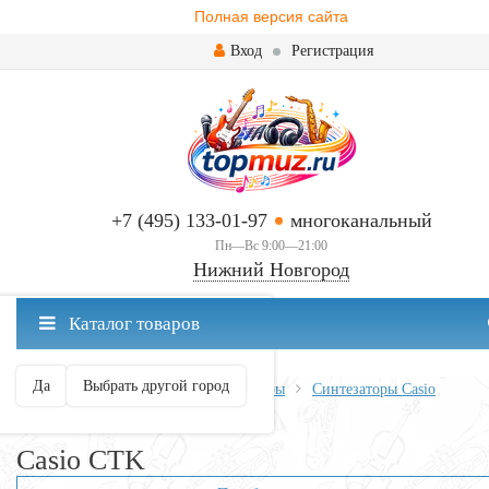
Полная версия сайта
Вход
Регистрация
+7 (495) 133-01-97
многоканальный
Пн—Вс 9:00—21:00
Нижний Новгород
✖
Каталог товаров
Нижний Новгород ваш город?
Да
Выбрать другой город
Главная
Клавишные
Синтезаторы
Синтезаторы Casio
Casio CTK
Casio CTK